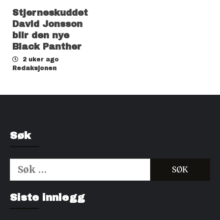
Stjerneskuddet
David Jonsson
blir den nye
Black Panther
2 uker ago
Redaksjonen
Søk
Søk
etter:
Kjøp Cialis 20mg
Kjøpe Viagra reseptfri
Siste innlegg