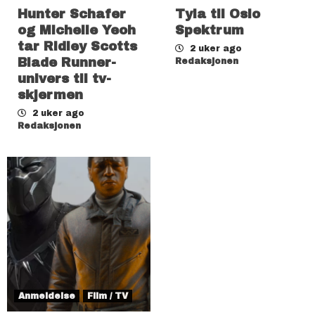
Hunter Schafer
Tyla til Oslo
og Michelle Yeoh
Spektrum
tar Ridley Scotts
2 uker ago
Blade Runner-
Redaksjonen
univers til tv-
skjermen
2 uker ago
Redaksjonen
Anmeldelse
Film / TV