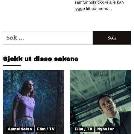
samfunnskritikk vi alle kan
tygge litt på mens…
Søk
etter:
Sjekk ut disse sakene
Anmeldelse
Film / TV
Film / TV
Nyheter