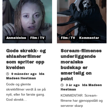
Anmeldelse
Film / TV
Film / TV
Kommentar
Gode skrekk- og
Scream-filmenes
shlasherfilmer
underliggende
som spriter opp
moralske
kvelden
budskap er
smertelig on
9 måneder ago
Ida
point
Madsen Hestman
Gode og glemte
3 år ago
Ida Madsen
skrekkfilmer verdt å se på
Hestman
nytt, eller for første gang.
KOMMENTAR: Scream-
God skrekk…
filmene har gjenoppstått og
serverer skarp