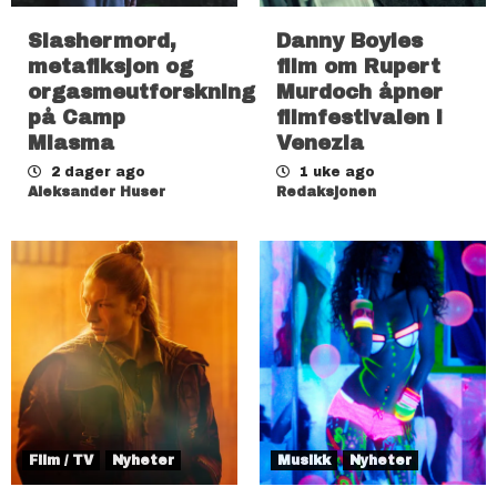
Slashermord,
Danny Boyles
metafiksjon og
film om Rupert
orgasmeutforskning
Murdoch åpner
på Camp
filmfestivalen i
Miasma
Venezia
2 dager ago
1 uke ago
Aleksander Huser
Redaksjonen
Film / TV
Nyheter
Musikk
Nyheter