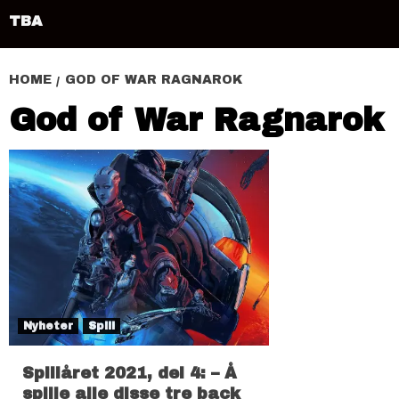
TBA
HOME
GOD OF WAR RAGNAROK
God of War Ragnarok
Nyheter
Spill
Spillåret 2021, del 4: – Å
spille alle disse tre back