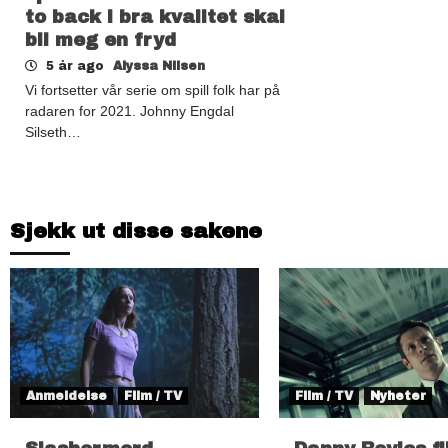
to back i bra kvalitet skal
bli meg en fryd
5 år ago
Alyssa Nilsen
Vi fortsetter vår serie om spill folk har på
radaren for 2021. Johnny Engdal
Silseth…
Sjekk ut disse sakene
Anmeldelse
Film / TV
Film / TV
Nyheter