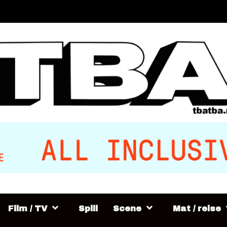
Film / TV
Spill
Scene
Mat / reise