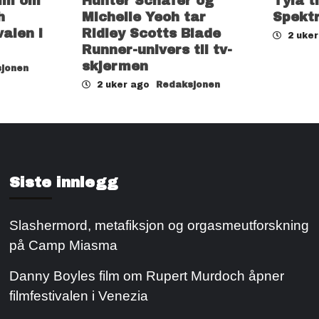
ilm om
Hunter Schafer og
Tyla t
h
Michelle Yeoh tar
Spekt
valen i
Ridley Scotts Blade
2 uke
Runner-univers til tv-
skjermen
jonen
2 uker ago
Redaksjonen
Siste innlegg
Slashermord, metafiksjon og orgasmeutforskning
på Camp Miasma
Danny Boyles film om Rupert Murdoch åpner
filmfestivalen i Venezia