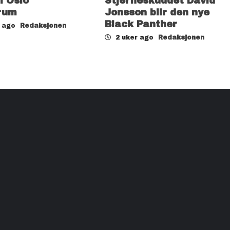
il Oslo
Stjerneskuddet David
rum
Jonsson blir den nye
Black Panther
r ago
Redaksjonen
2 uker ago
Redaksjonen