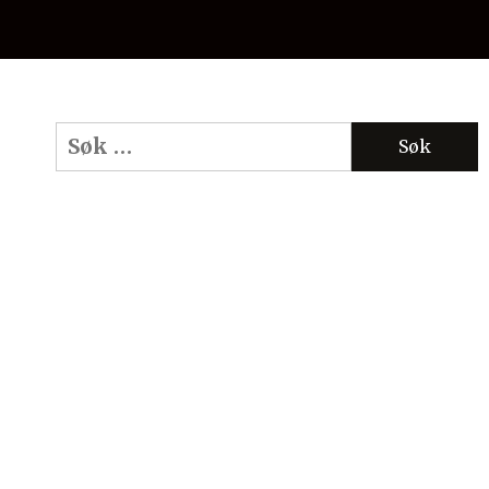
Søk
etter: