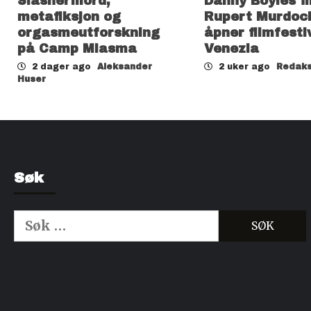
Slashermord,
Danny Boyles f
metafiksjon og
Rupert Murdoc
orgasmeutforskning
åpner filmfesti
på Camp Miasma
Venezia
2 dager ago
Aleksander
2 uker ago
Redaks
Huser
Søk
Søk
etter:
Kjøp Cialis 20mg
Kjøpe Viagra reseptfri