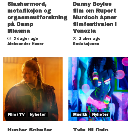
Slashermord,
Danny Boyles
metafiksjon og
film om Rupert
orgasmeutforskning
Murdoch åpner
på Camp
filmfestivalen i
Miasma
Venezia
3 dager ago
2 uker ago
Aleksander Huser
Redaksjonen
Film / TV
Nyheter
Musikk
Nyheter
Hunter Schafer
Tyla til Oslo