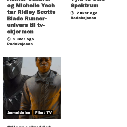
og Michelle Yeoh
Spektrum
tar Ridley Scotts
2 uker ago
Blade Runner-
Redaksjonen
univers til tv-
skjermen
2 uker ago
Redaksjonen
Anmeldelse
Film / TV