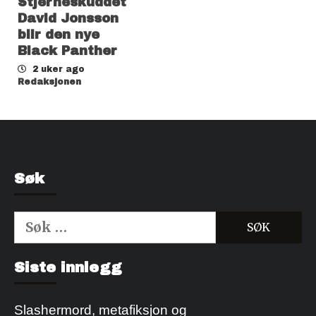
Stjerneskuddet
David Jonsson
blir den nye
Black Panther
2 uker ago
Redaksjonen
Søk
Søk
etter:
Kjøp Cialis 20mg
Kjøpe Viagra reseptfri
Siste innlegg
Slashermord, metafiksjon og