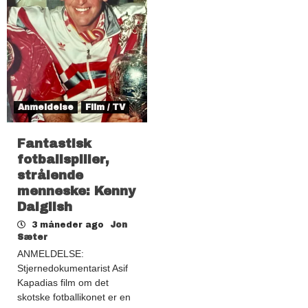
Anmeldelse
Film / TV
Fantastisk
fotballspiller,
strålende
menneske: Kenny
Dalglish
3 måneder ago
Jon
Sæter
ANMELDELSE:
Stjernedokumentarist Asif
Kapadias film om det
skotske fotballikonet er en