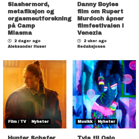
Slashermord,
Danny Boyles
metafiksjon og
film om Rupert
orgasmeutforskning
Murdoch åpner
på Camp
filmfestivalen i
Miasma
Venezia
2 dager ago
2 uker ago
Aleksander Huser
Redaksjonen
Film / TV
Nyheter
Musikk
Nyheter
Hunter Schafer
Tyla til Oslo