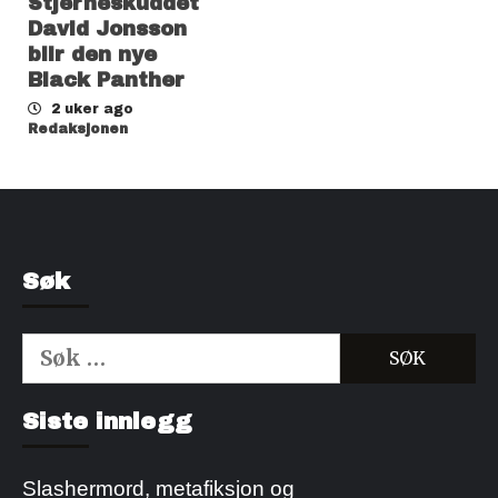
Stjerneskuddet
David Jonsson
blir den nye
Black Panther
2 uker ago
Redaksjonen
Søk
Søk
etter:
Kjøp Cialis 20mg
Kjøpe Viagra reseptfri
Siste innlegg
Slashermord, metafiksjon og