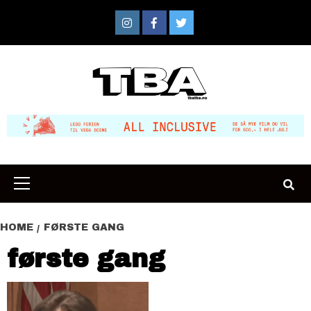
Skip
to
Instagram
Facebook
Twitter
content
Primary
Menu
HOME
FØRSTE GANG
første gang