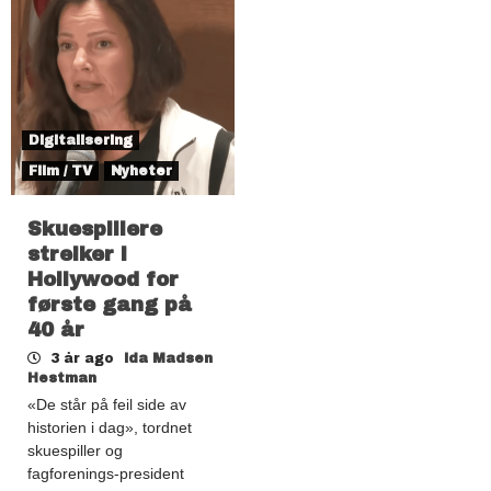
Digitalisering
Film / TV
Nyheter
Skuespillere
streiker i
Hollywood for
første gang på
40 år
3 år ago
Ida Madsen
Hestman
«De står på feil side av
historien i dag», tordnet
skuespiller og
fagforenings-president