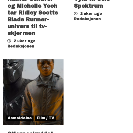
og Michelle Yeoh
Spektrum
tar Ridley Scotts
2 uker ago
Blade Runner-
Redaksjonen
univers til tv-
skjermen
2 uker ago
Redaksjonen
Anmeldelse
Film / TV