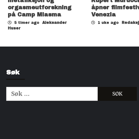
metafiksjon og
Rupert Murdoc
orgasmeutforskning
åpner filmfesti
på Camp Miasma
Venezia
5 timer ago
Aleksander
1 uke ago
Redaks
Huser
Søk
Søk
etter:
Kjøp Cialis 20mg
Kjøpe Viagra reseptfri