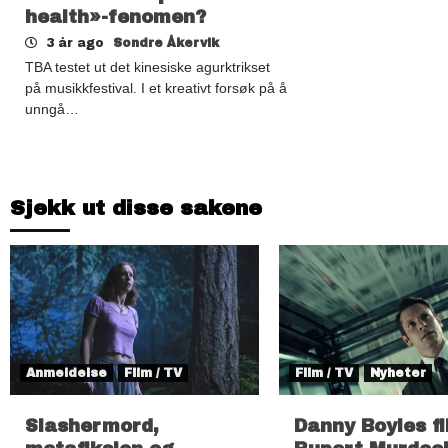
health»-fenomen?
3 år ago
Sondre Åkervik
TBA testet ut det kinesiske agurktrikset
på musikkfestival. I et kreativt forsøk på å
unngå…
Sjekk ut disse sakene
Anmeldelse
Film / TV
Film / TV
Nyheter
Slashermord,
Danny Boyles f