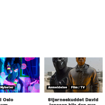
Nyheter
Anmeldelse
Film / TV
il Oslo
Stjerneskuddet David