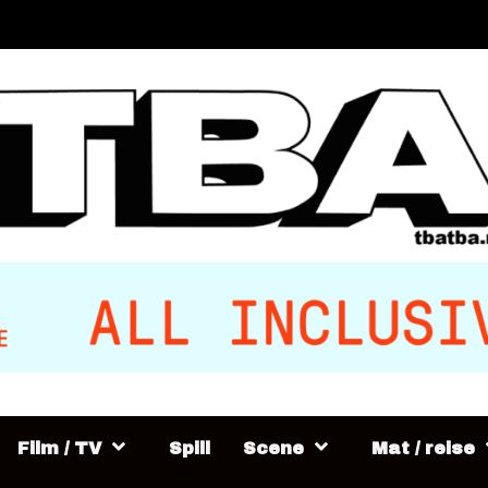
Film / TV
Spill
Scene
Mat / reise