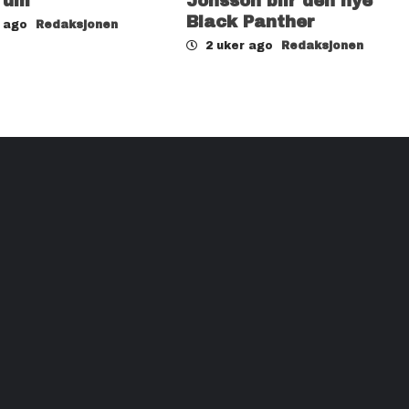
rum
Jonsson blir den nye
Black Panther
r ago
Redaksjonen
2 uker ago
Redaksjonen