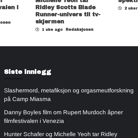
h
Michelle Yeoh tar
Spekt
valen i
Ridley Scotts Blade
2 uke
Runner-univers til tv-
skjermen
jonen
1 uke ago
Redaksjonen
Siste innlegg
Slashermord, metafiksjon og orgasmeutforskning
på Camp Miasma
Danny Boyles film om Rupert Murdoch åpner
filmfestivalen i Venezia
Hunter Schafer og Michelle Yeoh tar Ridley