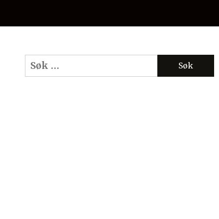
Søk
etter: