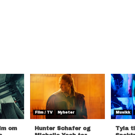
Film / TV
Nyheter
Musikk
ilm om
Hunter Schafer og
Tyla t