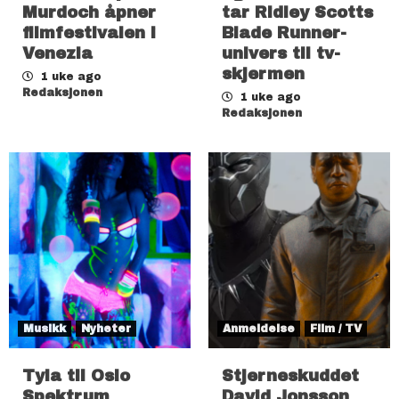
Murdoch åpner
tar Ridley Scotts
filmfestivalen i
Blade Runner-
Venezia
univers til tv-
skjermen
1 uke ago
Redaksjonen
1 uke ago
Redaksjonen
Musikk
Nyheter
Anmeldelse
Film / TV
Tyla til Oslo
Stjerneskuddet
Spektrum
David Jonsson