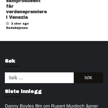
samprodusent
får
verdenspremiere
i Venezia
2 uker ago
Redaksjonen
Søk
Søk
etter:
Kjøp Cialis 20mg
Kjøpe Viagra reseptfri
Siste innlegg
Danny Boyles film om Rupert Murdoch åpner