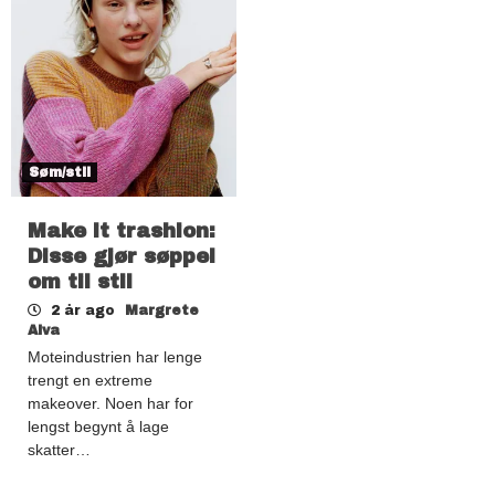
Søm/stil
Make it trashion:
Disse gjør søppel
om til stil
2 år ago
Margrete
Alva
Moteindustrien har lenge
trengt en extreme
makeover. Noen har for
lengst begynt å lage
skatter…