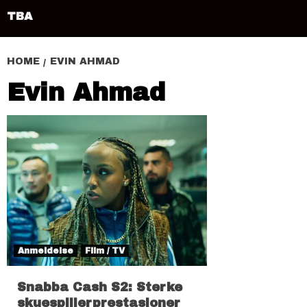
TBA
HOME
EVIN AHMAD
Evin Ahmad
Anmeldelse
Film / TV
Snabba Cash S2: Sterke
skuespillerprestasjoner