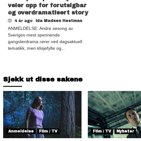
veier opp for forutsigbar
og overdramatisert story
4 år ago
Ida Madsen Hestman
ANMELDELSE: Andre sesong av
Sveriges mest spennende
gangsterdrama rører ved dagsaktuell
tematikk, men klisjefylte og…
Sjekk ut disse sakene
Anmeldelse
Film / TV
Film / TV
Nyheter