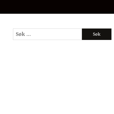
Søk
etter: