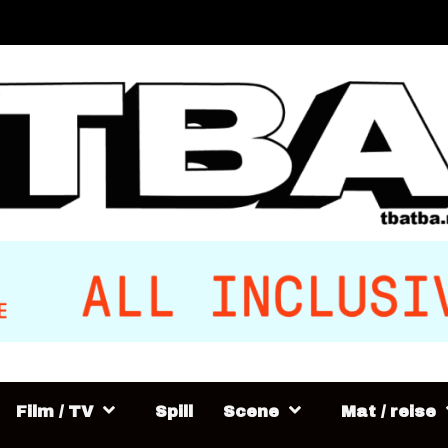
Film / TV
Spill
Scene
Mat / reise