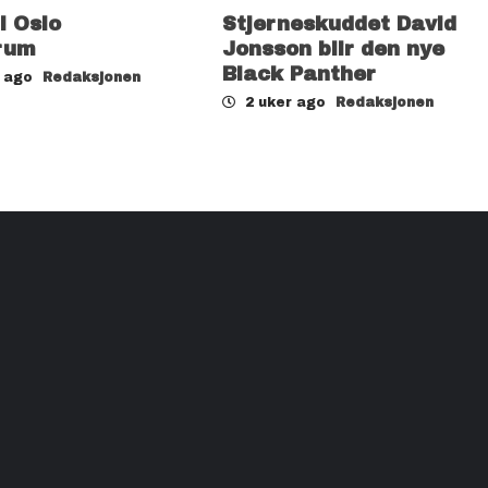
il Oslo
Stjerneskuddet David
rum
Jonsson blir den nye
Black Panther
r ago
Redaksjonen
2 uker ago
Redaksjonen