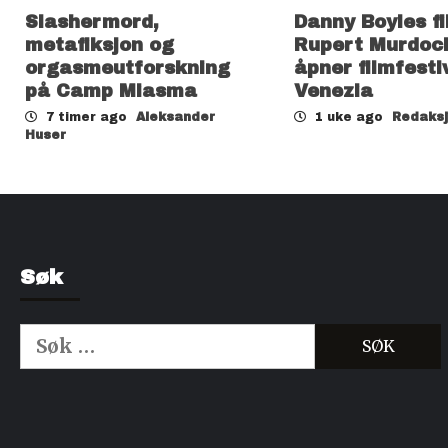
Slashermord,
Danny Boyles f
metafiksjon og
Rupert Murdoc
orgasmeutforskning
åpner filmfesti
på Camp Miasma
Venezia
7 timer ago
Aleksander
1 uke ago
Redaks
Huser
Søk
Søk
etter:
Kjøp Cialis 20mg
Kjøpe Viagra reseptfri