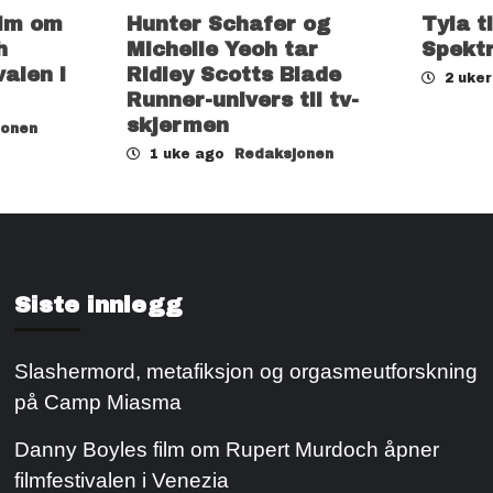
ilm om
Hunter Schafer og
Tyla t
h
Michelle Yeoh tar
Spekt
valen i
Ridley Scotts Blade
2 uke
Runner-univers til tv-
skjermen
jonen
1 uke ago
Redaksjonen
Siste innlegg
Slashermord, metafiksjon og orgasmeutforskning
på Camp Miasma
Danny Boyles film om Rupert Murdoch åpner
filmfestivalen i Venezia