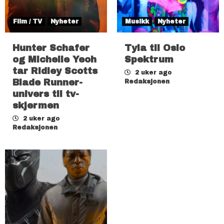
Film / TV
Nyheter
Musikk
Nyheter
Hunter Schafer
Tyla til Oslo
og Michelle Yeoh
Spektrum
tar Ridley Scotts
2 uker ago
Blade Runner-
Redaksjonen
univers til tv-
skjermen
2 uker ago
Redaksjonen