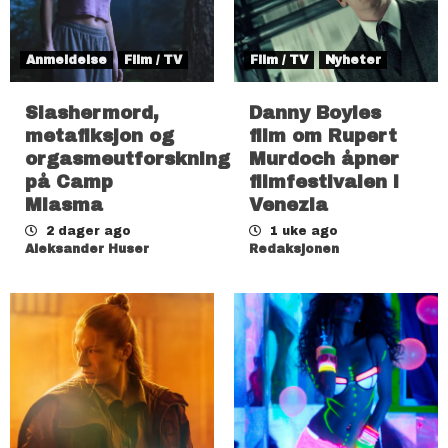
Anmeldelse
Film / TV
Film / TV
Nyheter
Slashermord,
Danny Boyles
metafiksjon og
film om Rupert
orgasmeutforskning
Murdoch åpner
på Camp
filmfestivalen i
Miasma
Venezia
2 dager ago
1 uke ago
Aleksander Huser
Redaksjonen