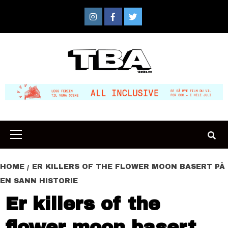
Skip
to
Instagram
Facebook
Twitter
content
Primary
Menu
HOME
ER KILLERS OF THE FLOWER MOON BASERT PÅ
EN SANN HISTORIE
Er killers of the
flower moon basert