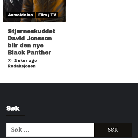
Anmeldelse
Film / TV
Stjerneskuddet
David Jonsson
blir den nye
Black Panther
2 uker ago
Redaksjonen
Søk
Søk
etter: