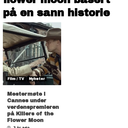
på en sann historie
Film / TV
Nyheter
Mestermøte i
Cannes under
verdenspremieren
på Killers of the
Flower Moon
3 år ago