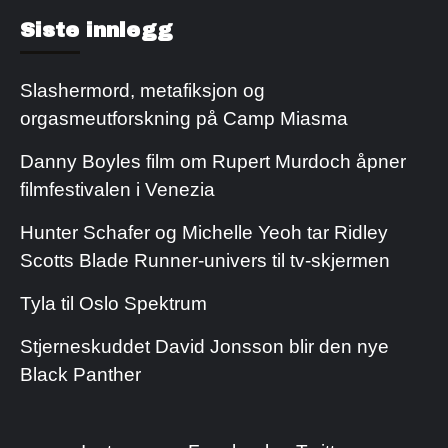
Kjøp Cialis 20mg
Kjøpe Viagra reseptfri
Siste innlegg
Slashermord, metafiksjon og
orgasmeutforskning på Camp Miasma
Danny Boyles film om Rupert Murdoch åpner
filmfestivalen i Venezia
Hunter Schafer og Michelle Yeoh tar Ridley
Scotts Blade Runner-univers til tv-skjermen
Tyla til Oslo Spektrum
Stjerneskuddet David Jonsson blir den nye
Black Panther