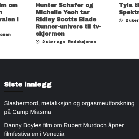
ilm om
Hunter Schafer og
Tyla t
h
Michelle Yeoh tar
Spekt
valen i
Ridley Scotts Blade
2 uke
Runner-univers til tv-
skjermen
jonen
2 uker ago
Redaksjonen
Siste innlegg
Slashermord, metafiksjon og orgasmeutforskning
på Camp Miasma
Danny Boyles film om Rupert Murdoch åpner
filmfestivalen i Venezia