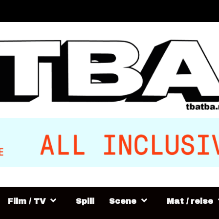
Film / TV
Spill
Scene
Mat / reise