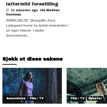
lattermild forestilling
11 måneder ago
Ida Madsen
Hestman
ANMELDELSE: Skuespiller Anna
Ladegaard kunne ha dyrket melankolien i
sin egen historie. I stedet
demonstreres…
Sjekk ut disse sakene
Anmeldelse
Film / TV
Film / TV
Nyheter