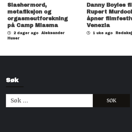
Slashermord,
Danny Boyles f
metafiksjon og
Rupert Murdoc
orgasmeutforskning
åpner filmfesti
på Camp Miasma
Venezia
2 dager ago
Aleksander
1 uke ago
Redaks
Huser
Søk
Søk
etter:
Kjøp Cialis 20mg
Kjøpe Viagra reseptfri