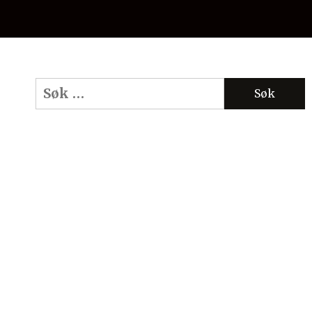
Søk
etter: