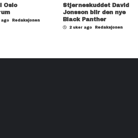
il Oslo
Stjerneskuddet David
rum
Jonsson blir den nye
Black Panther
r ago
Redaksjonen
2 uker ago
Redaksjonen