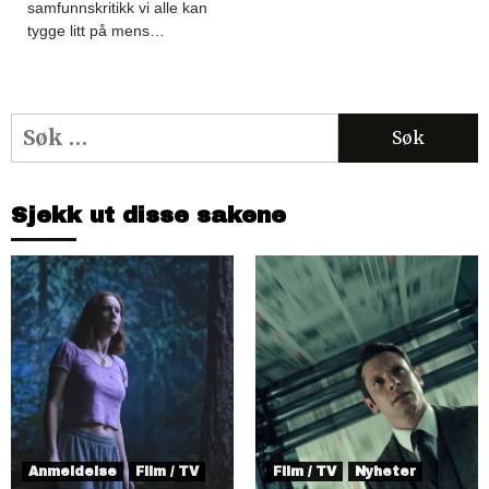
samfunnskritikk vi alle kan
tygge litt på mens…
Søk
etter:
Sjekk ut disse sakene
Anmeldelse
Film / TV
Film / TV
Nyheter