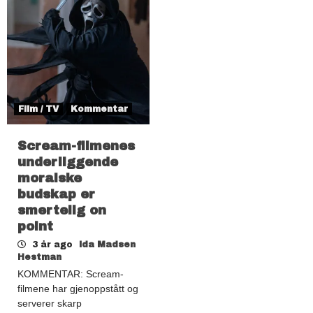
Film / TV
Kommentar
Scream-filmenes
underliggende
moralske
budskap er
smertelig on
point
3 år ago
Ida Madsen
Hestman
KOMMENTAR: Scream-
filmene har gjenoppstått og
serverer skarp