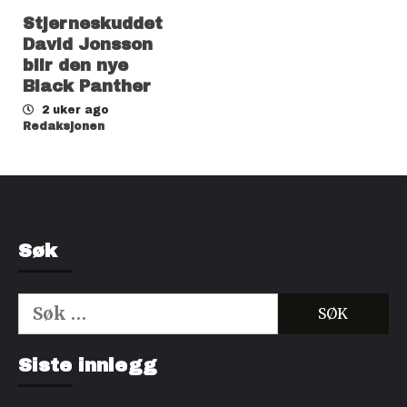
Stjerneskuddet
David Jonsson
blir den nye
Black Panther
2 uker ago
Redaksjonen
Søk
Søk
etter:
Kjøp Cialis 20mg
Kjøpe Viagra reseptfri
Siste innlegg