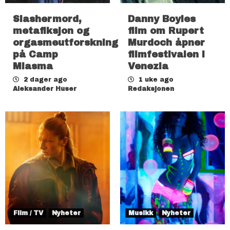
Slashermord,
Danny Boyles
metafiksjon og
film om Rupert
orgasmeutforskning
Murdoch åpner
på Camp
filmfestivalen i
Miasma
Venezia
2 dager ago
1 uke ago
Aleksander Huser
Redaksjonen
Film / TV
Nyheter
Musikk
Nyheter