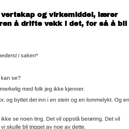
vertskap og virkemiddel, lærer
en å drifte vekk i det, for så å bli
nederst i saken
*
 kan se?
e merkelig med folk jeg ikke kjenner.
or, og byttet det inn i en stein og en lommelykt. Og e
l ikke se noen ting. Det vil oppstå berøring. Det vil
i skulle bli trigget av noe av dette.