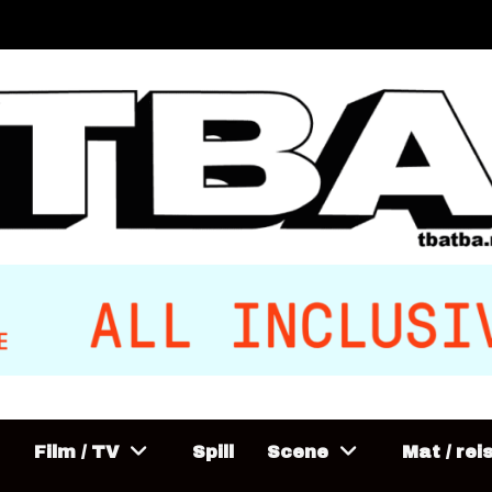
Film / TV
Spill
Scene
Mat / rei