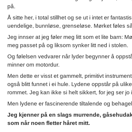
på.
Å sitte her, i total stillhet og se ut i intet er fanta
uendelige, bunnløse, grenseløse. Mørket føles så u
Jeg innser at jeg føler meg litt som et lite barn:
meg passet på og liksom synker litt ned i stolen.
Og følelsen vedvarer når lyder begynner å oppst
minner om motordur.
Men dette er visst et gammelt, primitivt instrument
også blitt funnet i ei hule. Lydene oppstår på uli
rommet. Jeg kan ikke si helt sikkert, for jeg ser j
Men lydene er fascinerende tiltalende og behage
Jeg kjenner på en slags murrende, gåsehudakti
som når noen fletter håret mitt.