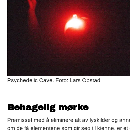
Psychedelic Cave. Foto: Lars Opstad
Behagelig mørke
Premisset med å eliminere alt av lyskilder og an
om de få elementene som gir seg til kjenne, er et 