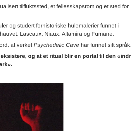
alisert tilfluktssted, et fellesskapsrom og et sted for
ler og studert forhistoriske hulemalerier funnet i
hauvet, Lascaux, Niaux, Altamira og Fumane.
jord, at verket
Psychedelic Cave
har funnet sitt språk
istere, og at et ritual blir en portal til den «ind
ark».