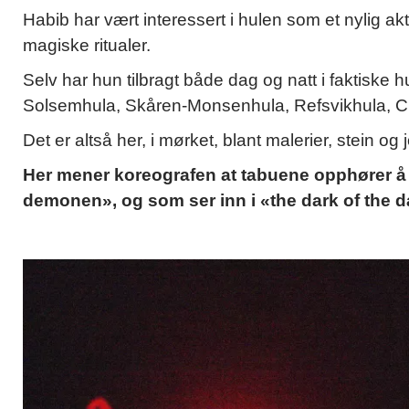
Habib har vært interessert i hulen som et nylig aktu
magiske ritualer.
Selv har hun tilbragt både dag og natt i faktiske hu
Solsemhula, Skåren-Monsenhula, Refsvikhula, C
Det er altså her, i mørket, blant malerier, stein og 
Her mener koreografen at tabuene opphører å eks
demonen», og som ser inn i «the dark of the d