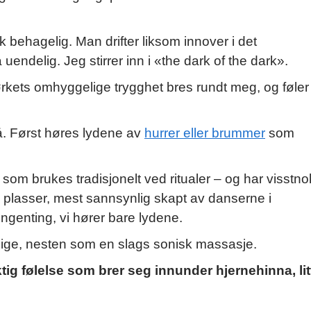
stisk behagelig. Man drifter liksom innover i det
endelig. Jeg stirrer inn i «the dark of the dark».
 Mørkets omhyggelige trygghet bres rundt meg, og føler
å. Først høres lydene av
hurrer eller brummer
som
 som brukes tradisjonelt ved ritualer – og har visstno
ke plasser, mest sannsynlig skapt av danserne i
o ingenting, vi hører bare lydene.
lige, nesten som en slags sonisk massasje.
g følelse som brer seg innunder hjernehinna, lit