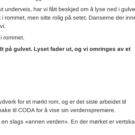
ut underveis, har vi fått beskjed om å lyse ned i gulve
t i rommet, men sitte rolig på setet. Danserne der inn
vi.
n i rommet.
dt på gulvet. Lyset fader ut, og vi omringes av et
dverk for et mørkt rom, og er det siste arbeidet til
bake til CODA for å vise sin verdenspremiere.
n i en slags «annen verden». En der mørket er vertsk