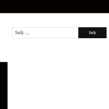
Søk
etter: