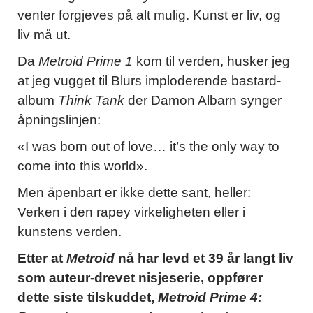
venter forgjeves på alt mulig. Kunst er liv, og
liv må ut.
Da
Metroid Prime 1
kom til verden, husker jeg
at jeg vugget til Blurs imploderende bastard-
album
Think Tank
der Damon Albarn synger
åpningslinjen:
«I was born out of love… it’s the only way to
come into this world».
Men åpenbart er ikke dette sant, heller:
Verken i den rapey virkeligheten eller i
kunstens verden.
Etter at
Metroid
nå har levd et 39 år langt liv
som auteur-drevet nisjeserie, oppfører
dette siste tilskuddet,
Metroid Prime 4: