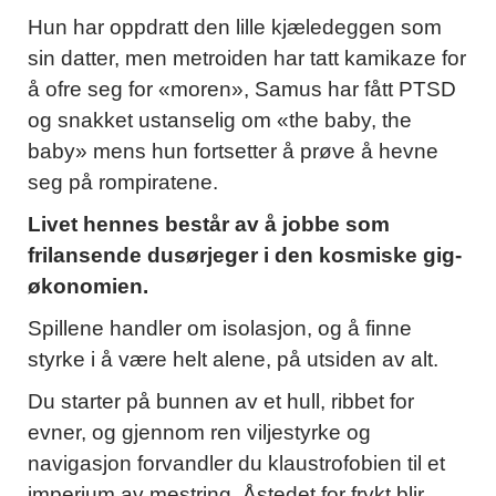
Hun har oppdratt den lille kjæledeggen som
sin datter, men metroiden har tatt kamikaze for
å ofre seg for «moren», Samus har fått PTSD
og snakket ustanselig om «the baby, the
baby» mens hun fortsetter å prøve å hevne
seg på rompiratene.
Livet hennes består av å jobbe som
frilansende dusørjeger i den kosmiske gig-
økonomien.
Spillene handler om isolasjon, og å finne
styrke i å være helt alene, på utsiden av alt.
Du starter på bunnen av et hull, ribbet for
evner, og gjennom ren viljestyrke og
navigasjon forvandler du klaustrofobien til et
imperium av mestring. Åstedet for frykt blir