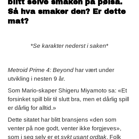
blitt selve smaken på pølsa.
Så hva smaker den? Er dette
mat?
*
Se karakter nederst i saken
*
Metroid Prime 4: Beyond
har vært under
utvikling i nesten 9 år.
Som Mario-skaper Shigeru Miyamoto sa: «Et
forsinket spill blir til slutt bra, men et dårlig spill
er dårlig for alltid.»
Dette sitatet har blitt bransjens «den som
venter på noe godt, venter ikke forgjeves»,
som i seg selv er et
sykt usant ordtak
. Folk