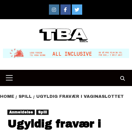
Skip
to
Instagram
Facebook
Twitter
content
Primary
Menu
HOME
SPILL
UGYLDIG FRAVÆR I VAGINASLOTTET
Anmeldelse
Spill
Ugyldig fravær i