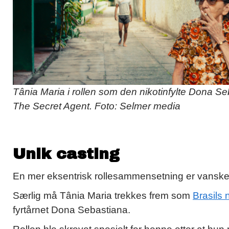
Tânia Maria i rollen som den nikotinfylte Dona Seb
The Secret Agent. Foto: Selmer media
Unik casting
En mer eksentrisk rollesammensetning er vanskelig
Særlig må Tânia Maria trekkes frem som
Brasils 
fyrtårnet Dona Sebastiana.