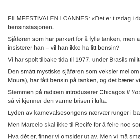
FILMFESTIVALEN I CANNES: «Det er tirsdag i dag
bensinstasjonen.
Sjåføren som har parkert for å fylle tanken, men a
insisterer han – vil han ikke ha litt bensin?
Vi har spolt tilbake tida til 1977, under Brasils mili
Den smått mystiske sjåføren som veksler mellom
Moura), har fått bensin på tanken, og det bærer vi
Stemmen på radioen introduserer Chicagos
If Y
så vi kjenner den varme brisen i lufta.
Lyden av karnevalsesongens nærvær runger i bakg
Men Marcelo skal ikke til Recife for å feire noe so
Hva dét er, finner vi omsider ut av. Men vi må sm