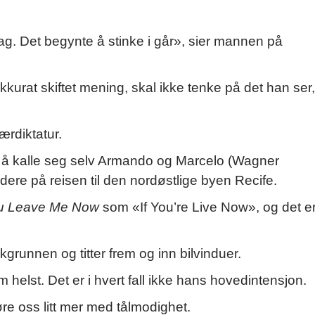
. Det begynte å stinke i går», sier mannen på
kkurat skiftet mening, skal ikke tenke på det han ser,
tærdiktatur.
 å kalle seg selv Armando og Marcelo (Wagner
dere på reisen til den nordøstlige byen Recife.
ou Leave Me Now
som «If You’re Live Now», og det e
runnen og titter frem og inn bilvinduer.
m helst. Det er i hvert fall ikke hans hovedintensjon.
øre oss litt mer med tålmodighet.