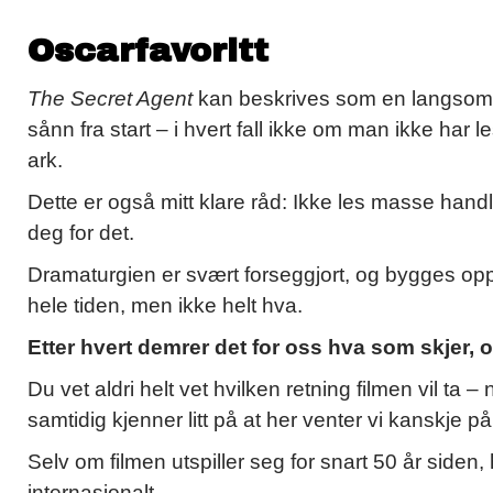
Oscarfavoritt
The Secret Agent
kan beskrives som en langsom th
sånn fra start – i hvert fall ikke om man ikke ha
ark.
Dette er også mitt klare råd: Ikke les masse handl
deg for det.
Dramaturgien er svært forseggjort, og bygges opp på 
hele tiden, men ikke helt hva.
Etter hvert demrer det for oss hva som skjer, og
Du vet aldri helt vet hvilken retning filmen vil ta –
samtidig kjenner litt på at her venter vi kanskje på
Selv om filmen utspiller seg for snart 50 år siden,
internasjonalt.