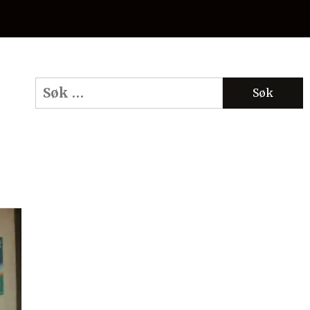
Søk
etter: