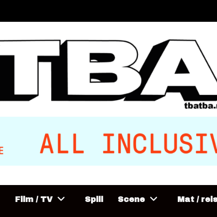
Film / TV
Spill
Scene
Mat / rei