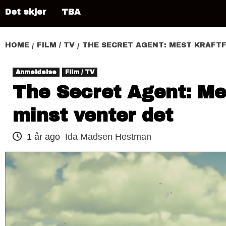
Det skjer
TBA
HOME
FILM / TV
THE SECRET AGENT: MEST KRAFTF
Anmeldelse
Film / TV
The Secret Agent: Mes
minst venter det
1 år ago
Ida Madsen Hestman