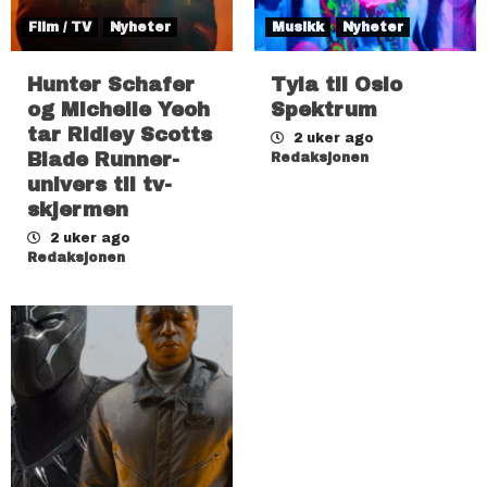
Film / TV
Nyheter
Musikk
Nyheter
Hunter Schafer
Tyla til Oslo
og Michelle Yeoh
Spektrum
tar Ridley Scotts
2 uker ago
Blade Runner-
Redaksjonen
univers til tv-
skjermen
2 uker ago
Redaksjonen