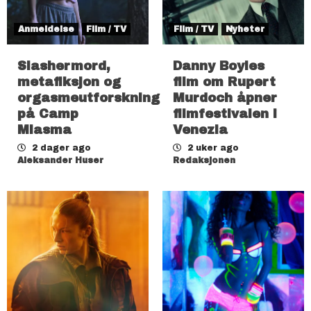
Anmeldelse
Film / TV
Film / TV
Nyheter
Slashermord,
Danny Boyles
metafiksjon og
film om Rupert
orgasmeutforskning
Murdoch åpner
på Camp
filmfestivalen i
Miasma
Venezia
2 dager ago
2 uker ago
Aleksander Huser
Redaksjonen