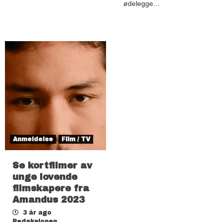
ødelegge…
Anmeldelse
Film / TV
Se kortfilmer av
unge lovende
filmskapere fra
Amandus 2023
3 år ago
Redaksjonen