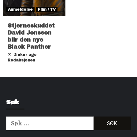
Anmeldelse
Film / TV
Stjerneskuddet
David Jonsson
blir den nye
Black Panther
2 uker ago
Redaksjonen
Søk
Søk
etter:
Kjøp Cialis 20mg
Kjøpe Viagra reseptfri