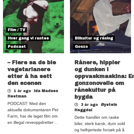
Film / TV
Hver gang vi rantes
Bilkultur og råning
Podcast
Gonzo
– Flere sa de ble
Rånere, hippier
vegetarianere
og dunken i
etter å ha sett
oppvaskmaskina: E
den scenen
gonzonovelle om
rånekultur på
1 år ago
Ida Madsen
bygda
Hestman
PODCAST: Med den
3 år ago
Øystein
aktuelle dokumentaren Pet
Heggdal
Farm, har de laget film om
Dette handler om raske
en illegal reveoppdretter…
biler, sterk karsk, dum vold
og helhjertede forsøk på å