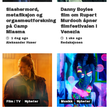
Slashermord,
Danny Boyles
metafiksjon og
film om Rupert
orgasmeutforskning
Murdoch åpner
på Camp
filmfestivalen i
Miasma
Venezia
1 dag ago
1 uke ago
Aleksander Huser
Redaksjonen
Film / TV
Nyheter
Musikk
Nyheter