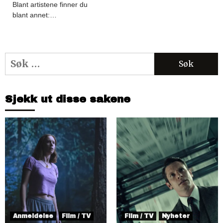
Blant artistene finner du
blant annet:…
Søk
etter:
Sjekk ut disse sakene
Anmeldelse
Film / TV
Film / TV
Nyheter