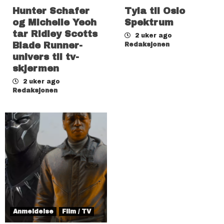
Hunter Schafer
Tyla til Oslo
og Michelle Yeoh
Spektrum
tar Ridley Scotts
2 uker ago
Blade Runner-
Redaksjonen
univers til tv-
skjermen
2 uker ago
Redaksjonen
Anmeldelse
Film / TV