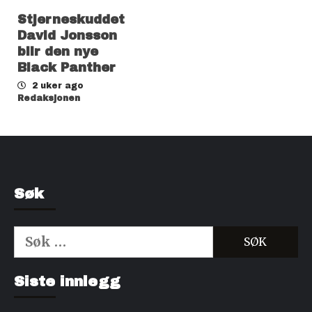
Stjerneskuddet
David Jonsson
blir den nye
Black Panther
2 uker ago
Redaksjonen
Søk
Søk
etter:
Kjøp Cialis 20mg
Kjøpe Viagra reseptfri
Siste innlegg