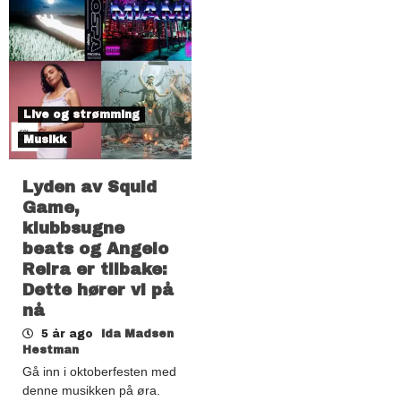
Live og strømming
Musikk
Lyden av Squid
Game,
klubbsugne
beats og Angelo
Reira er tilbake:
Dette hører vi på
nå
5 år ago
Ida Madsen
Hestman
Gå inn i oktoberfesten med
denne musikken på øra.