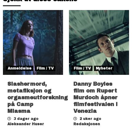
Anmeldelse
Film / TV
Film / TV
Nyheter
Slashermord,
Danny Boyles
metafiksjon og
film om Rupert
orgasmeutforskning
Murdoch åpner
på Camp
filmfestivalen i
Miasma
Venezia
3 dager ago
2 uker ago
Aleksander Huser
Redaksjonen