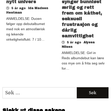
nytt univers
synger bunnløst
ærlig og rett
5 år ago
Ida Madsen
frem om kåthet,
Hestman
seksuell
ANMELDELSE: Duoen
følger opp debutalbumet
frustrasjon og
med nok en atmosfærisk
dårlig
og lekende
samvittighet
virkelighetsflukt. 7 / 10…
5 år ago
Alyssa
Nilsen
ANMELDELSE: Girl in
Reds albumdebut kan lære
oss mye om å frita seg selv
for…
Søk
etter:
Sjekk ut disse sakene