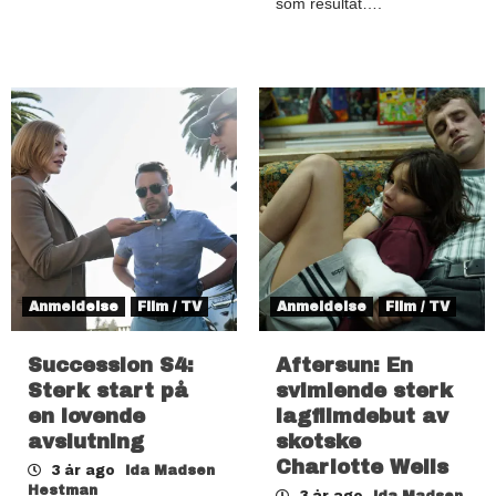
som resultat….
Anmeldelse
Film / TV
Anmeldelse
Film / TV
Succession S4:
Aftersun: En
Sterk start på
svimlende sterk
en lovende
lagfilmdebut av
avslutning
skotske
Charlotte Wells
3 år ago
Ida Madsen
Hestman
3 år ago
Ida Madsen