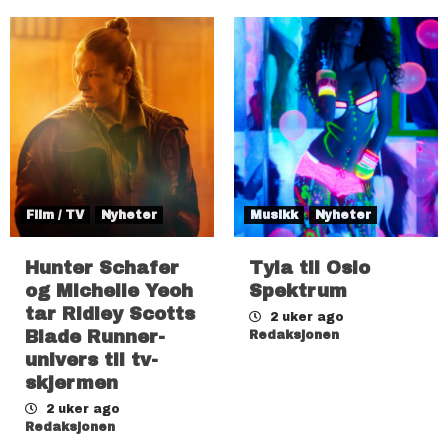
Film / TV
Nyheter
Musikk
Nyheter
Hunter Schafer
Tyla til Oslo
og Michelle Yeoh
Spektrum
tar Ridley Scotts
2 uker ago
Blade Runner-
Redaksjonen
univers til tv-
skjermen
2 uker ago
Redaksjonen