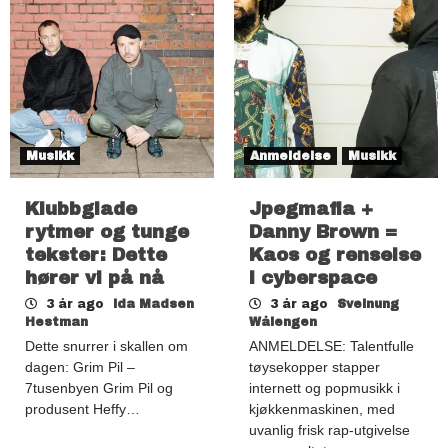
Musikk
Anmeldelse
Musikk
Klubbglade
Jpegmafia +
rytmer og tunge
Danny Brown =
tekster: Dette
Kaos og renselse
hører vi på nå
i cyberspace
3 år ago
Ida Madsen
3 år ago
Sveinung
Hestman
Wålengen
Dette snurrer i skallen om
ANMELDELSE: Talentfulle
dagen: Grim Pil –
tøysekopper stapper
7tusenbyen Grim Pil og
internett og popmusikk i
produsent Heffy…
kjøkkenmaskinen, med
uvanlig frisk rap-utgivelse