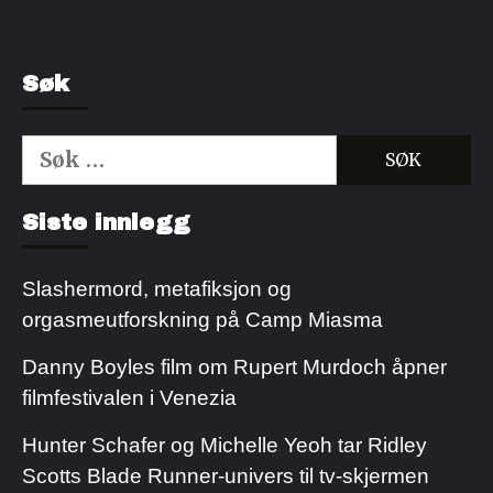
Søk
Søk
etter:
Kjøp Cialis 20mg
Kjøpe Viagra reseptfri
Siste innlegg
Slashermord, metafiksjon og
orgasmeutforskning på Camp Miasma
Danny Boyles film om Rupert Murdoch åpner
filmfestivalen i Venezia
Hunter Schafer og Michelle Yeoh tar Ridley
Scotts Blade Runner-univers til tv-skjermen