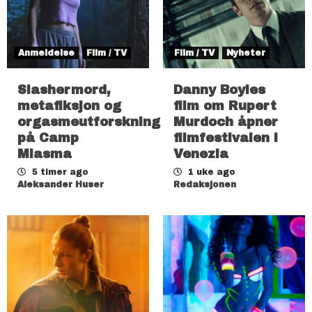
Anmeldelse
Film / TV
Film / TV
Nyheter
Slashermord,
Danny Boyles
metafiksjon og
film om Rupert
orgasmeutforskning
Murdoch åpner
på Camp
filmfestivalen i
Miasma
Venezia
5 timer ago
1 uke ago
Aleksander Huser
Redaksjonen