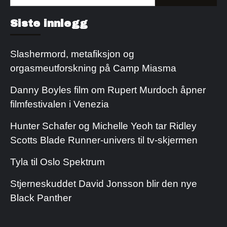
etter:
Kjøp Cialis 20mg
Kjøpe Viagra reseptfri
Siste innlegg
Slashermord, metafiksjon og
orgasmeutforskning på Camp Miasma
Danny Boyles film om Rupert Murdoch åpner
filmfestivalen i Venezia
Hunter Schafer og Michelle Yeoh tar Ridley
Scotts Blade Runner-univers til tv-skjermen
Tyla til Oslo Spektrum
Stjerneskuddet David Jonsson blir den nye
Black Panther