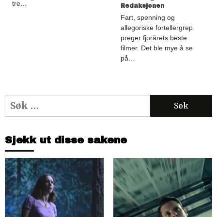
tre…
Redaksjonen
Fart, spenning og
allegoriske fortellergrep
preger fjorårets beste
filmer. Det ble mye å se
på…
Søk
etter:
Sjekk ut disse sakene