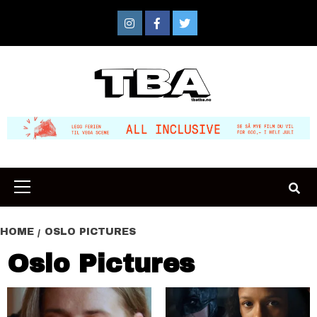
Skip
to
Instagram
Facebook
Twitter
content
Primary
Menu
HOME
OSLO PICTURES
Oslo Pictures