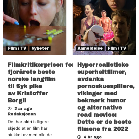
Film / TV
Nyheter
Anmeldelse
Film / TV
Filmkritikerprisen for
Hyperrealistiske
fjorårets beste
superheltfilmer,
norske langfilm
avdanka
til Syk pike
pornoskuespillere,
av Kristoffer
vikinger med
Borgli
bekmørk humor
og alternative
3 år ago
road movies:
Redaksjonen
Dette er de beste
Det har aldri tidligere
skjedd at en film har
filmene fra 2022
stukket av med alle de
4 år ago