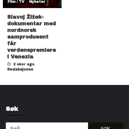
Film / TV
Nyheter
Slavoj Žižek-
dokumentar med
nordnorsk
samprodusent
får
verdenspremiere
i Venezia
2 uker ago
Redaksjonen
Søk
Søk