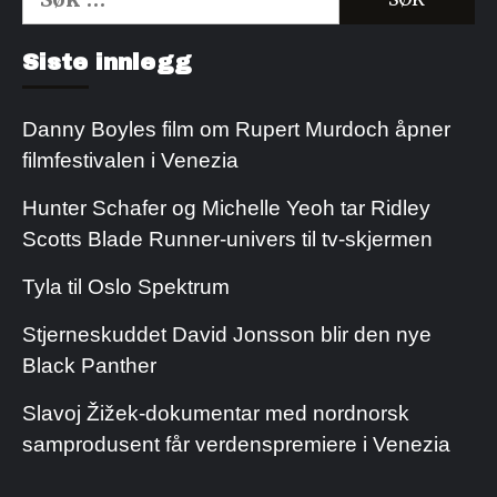
etter:
Kjøp Cialis 20mg
Kjøpe Viagra reseptfri
Siste innlegg
Danny Boyles film om Rupert Murdoch åpner
filmfestivalen i Venezia
Hunter Schafer og Michelle Yeoh tar Ridley
Scotts Blade Runner-univers til tv-skjermen
Tyla til Oslo Spektrum
Stjerneskuddet David Jonsson blir den nye
Black Panther
Slavoj Žižek-dokumentar med nordnorsk
samprodusent får verdenspremiere i Venezia