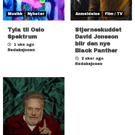
Musikk
Nyheter
Anmeldelse
Film / TV
Tyla til Oslo
Stjerneskuddet
Spektrum
David Jonsson
blir den nye
1 uke ago
Black Panther
Redaksjonen
2 uker ago
Redaksjonen