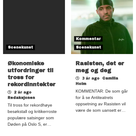
Kommentar
Scenekunst
Scenekunst
Økonomiske
Rasisten, det er
utfordringer til
meg og deg
tross for
3 år ago
Camilla
rekordinntekter
Holm
KOMMENTAR: De som går
2 år ago
for å se Antiteatrets
Redaksjonen
oppsetning av Rasisten vil
Til tross for rekordhøye
være de som uansett er…
besøkstall og kritikerroste
populære satsinger som
Døden på Oslo S, er…