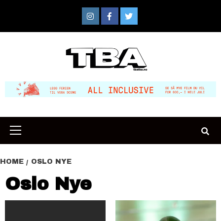
Skip
to
Instagram
Facebook
Twitter
content
Primary
Menu
HOME
OSLO NYE
Oslo Nye