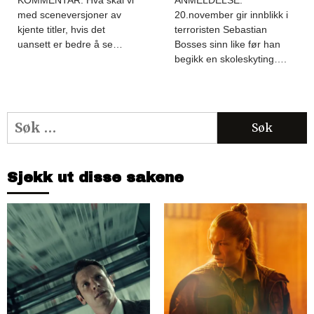
med sceneversjoner av
20.november gir innblikk i
kjente titler, hvis det
terroristen Sebastian
uansett er bedre å se…
Bosses sinn like før han
begikk en skoleskyting….
Søk
etter:
Sjekk ut disse sakene