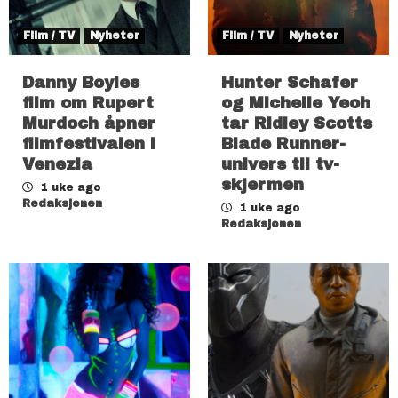
Film / TV
Nyheter
Film / TV
Nyheter
Danny Boyles
Hunter Schafer
film om Rupert
og Michelle Yeoh
Murdoch åpner
tar Ridley Scotts
filmfestivalen i
Blade Runner-
Venezia
univers til tv-
skjermen
1 uke ago
Redaksjonen
1 uke ago
Redaksjonen