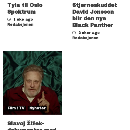
Tyla til Oslo
Stjerneskuddet
Spektrum
David Jonsson
blir den nye
1 uke ago
Black Panther
Redaksjonen
2 uker ago
Redaksjonen
Film / TV
Nyheter
Slavoj Žižek-