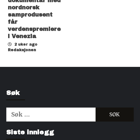
dokumentar med
nordnorsk
samprodusent
får
verdenspremiere
i Venezia
2 uker ago
Redaksjonen
Søk
Søk
etter:
Kjøp Cialis 20mg
Kjøpe Viagra reseptfri
Siste innlegg