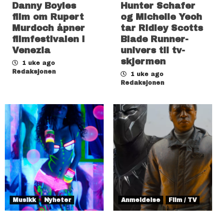
Danny Boyles
Hunter Schafer
film om Rupert
og Michelle Yeoh
Murdoch åpner
tar Ridley Scotts
filmfestivalen i
Blade Runner-
Venezia
univers til tv-
skjermen
1 uke ago
Redaksjonen
1 uke ago
Redaksjonen
Musikk
Nyheter
Anmeldelse
Film / TV