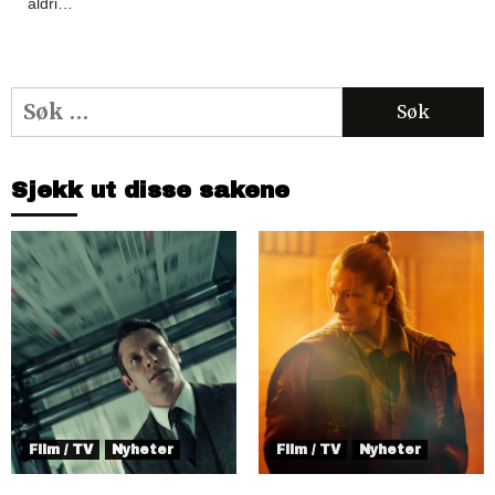
aldri…
Søk
etter:
Sjekk ut disse sakene
Film / TV
Nyheter
Film / TV
Nyheter