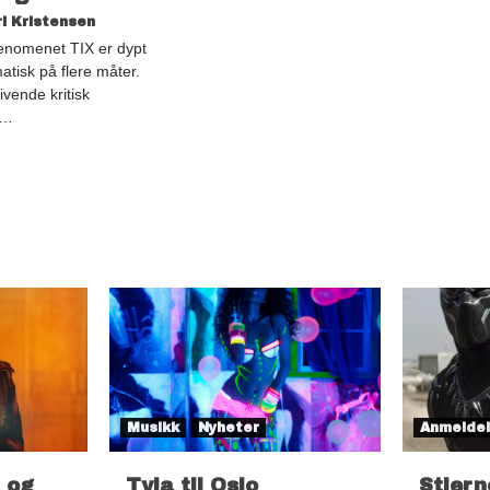
i Kristensen
omenet TIX er dypt
tisk på flere måter.
ivende kritisk
k…
Musikk
Nyheter
Anmelde
 og
Tyla til Oslo
Stjern