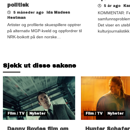
politisk
5 år ago
Kar
5 måneder ago
Ida Madsen
KOMMENTAR: Fen
Hestman
samfunnsproblema
Artister og profilerte skuespillere opptrer
Det viser en utebl
på alternativ MGP-kveld og oppfordrer til
kulturjournalistik
NRK-boikott på den norske…
Sjekk ut disse sakene
Film / TV
Nyheter
Film / TV
Nyheter
Danny Boyles film om
Hunter Schafer