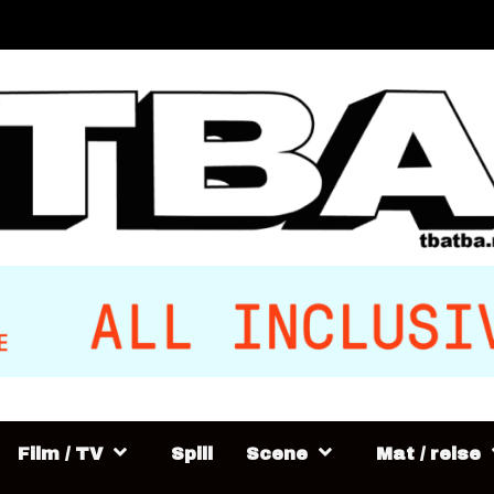
Film / TV
Spill
Scene
Mat / reise