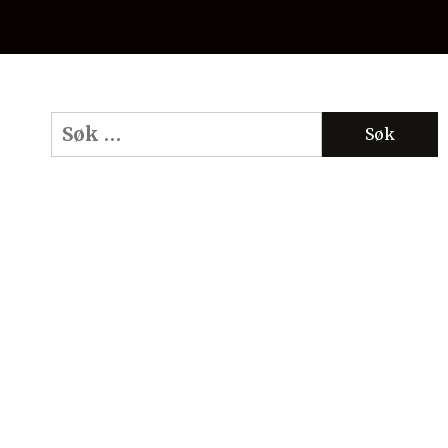
Søk
etter: