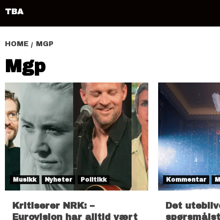
TBA
HOME
MGP
Mgp
Musikk
Nyheter
Politikk
Kommentar
M
Kritiserer NRK: –
Det utebli
Eurovision har alltid vært
spørsmåls