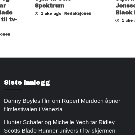
ar
Spektrum
Jonsso
lade
Black
1 uke ago
Redaksjonen
il tv-
1 uke
jonen
Siste innlegg
Danny Boyles film om Rupert Murdoch åpner
filmfestivalen i Venezia
Hunter Schafer og Michelle Yeoh tar Ridley
Scotts Blade Runner-univers til tv-skjermen