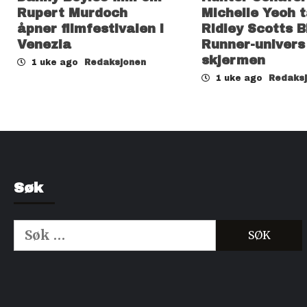
Rupert Murdoch
Michelle Yeoh t
åpner filmfestivalen i
Ridley Scotts B
Venezia
Runner-univers t
skjermen
1 uke ago
Redaksjonen
1 uke ago
Redaks
Søk
Søk
etter:
Kjøp Cialis 20mg
Kjøpe Viagra reseptfri