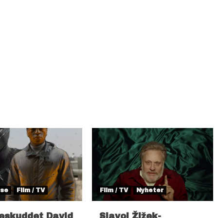
lse
Film / TV
Film / TV
Nyheter
eskuddet David
Slavoj Žižek-