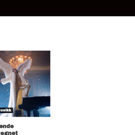
usikk
vende
tegnet