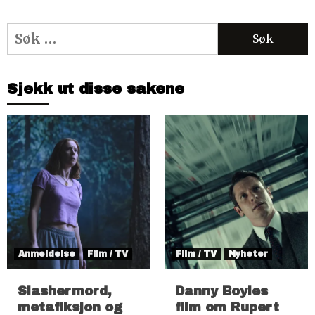
Søk
etter:
Sjekk ut disse sakene
Anmeldelse
Film / TV
Film / TV
Nyheter
Slashermord,
Danny Boyles
metafiksjon og
film om Rupert