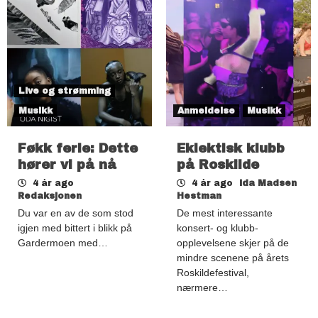
Live og strømming
Musikk
Anmeldelse
Musikk
Føkk ferie: Dette
Eklektisk klubb
hører vi på nå
på Roskilde
4 år ago
4 år ago
Ida Madsen
Redaksjonen
Hestman
Du var en av de som stod
De mest interessante
igjen med bittert i blikk på
konsert- og klubb-
Gardermoen med…
opplevelsene skjer på de
mindre scenene på årets
Roskildefestival,
nærmere…