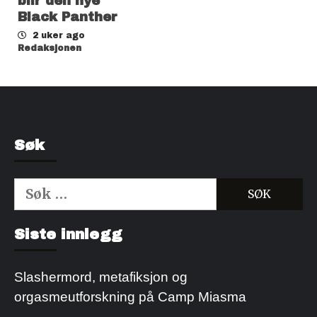
blir den nye
Black Panther
2 uker ago
Redaksjonen
Søk
Søk
etter:
Kjøp Cialis 20mg
Kjøpe Viagra reseptfri
Siste innlegg
Slashermord, metafiksjon og
orgasmeutforskning på Camp Miasma