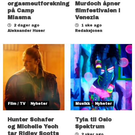
orgasmeutforskning
Murdoch åpner
på Camp
filmfestivalen i
Miasma
Venezia
2 dager ago
1 uke ago
Aleksander Huser
Redaksjonen
Film / TV
Nyheter
Musikk
Nyheter
Hunter Schafer
Tyla til Oslo
og Michelle Yeoh
Spektrum
tar Ridley Scotts
2 uker ago