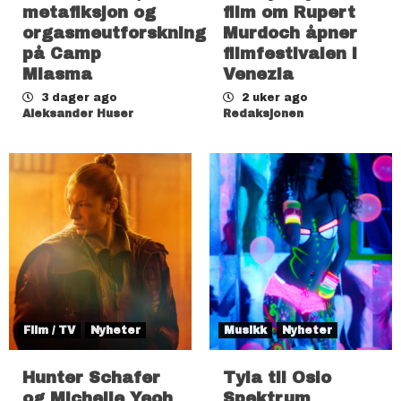
metafiksjon og
film om Rupert
orgasmeutforskning
Murdoch åpner
på Camp
filmfestivalen i
Miasma
Venezia
3 dager ago
2 uker ago
Aleksander Huser
Redaksjonen
Film / TV
Nyheter
Musikk
Nyheter
Hunter Schafer
Tyla til Oslo
og Michelle Yeoh
Spektrum