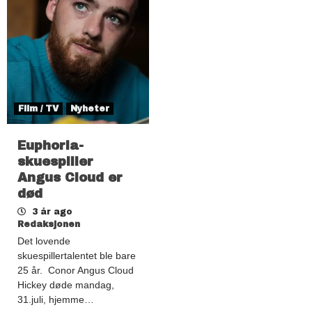
Film / TV
Nyheter
Euphoria-
skuespiller
Angus Cloud er
død
3 år ago
Redaksjonen
Det lovende
skuespillertalentet ble bare
25 år. Conor Angus Cloud
Hickey døde mandag,
31.juli, hjemme…