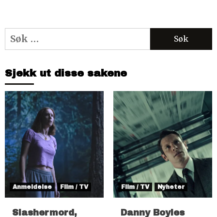
Søk
etter:
Sjekk ut disse sakene
Anmeldelse
Film / TV
Film / TV
Nyheter
Slashermord,
Danny Boyles