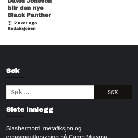
David Jonsson
blir den nye
Black Panther
2 uker ago
Redaksjonen
Søk
Søk
etter:
Kjøp Cialis 20mg
Kjøpe Viagra reseptfri
Siste innlegg
Slashermord, metafiksjon og
orgasmeutforskning på Camp Miasma