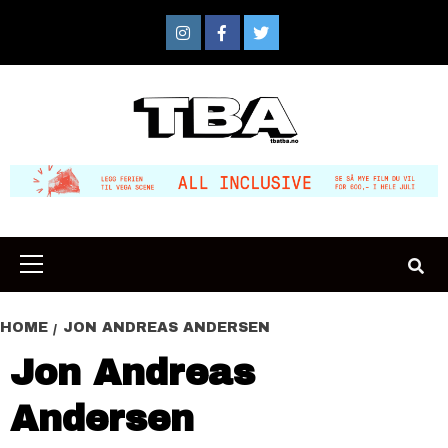
Skip
to
Instagram
Facebook
Twitter
content
Primary
Menu
HOME
JON ANDREAS ANDERSEN
Jon Andreas
Andersen