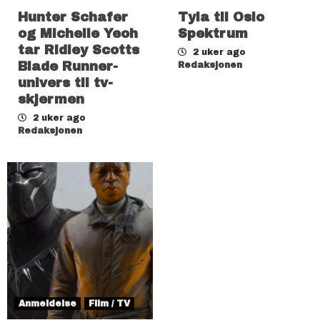
Hunter Schafer
Tyla til Oslo
og Michelle Yeoh
Spektrum
tar Ridley Scotts
2 uker ago
Blade Runner-
Redaksjonen
univers til tv-
skjermen
2 uker ago
Redaksjonen
Anmeldelse
Film / TV