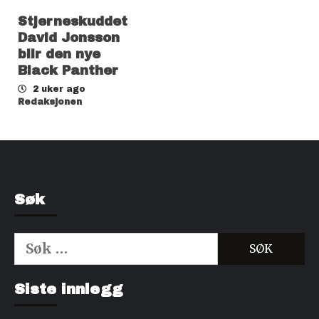
Stjerneskuddet
David Jonsson
blir den nye
Black Panther
2 uker ago
Redaksjonen
Søk
Søk
etter:
Kjøp Cialis 20mg
Kjøpe Viagra reseptfri
Siste innlegg