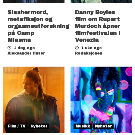
Slashermord,
Danny Boyles
metafiksjon og
film om Rupert
orgasmeutforskning
Murdoch åpner
på Camp
filmfestivalen i
Miasma
Venezia
1 dag ago
1 uke ago
Aleksander Huser
Redaksjonen
Film / TV
Nyheter
Musikk
Nyheter