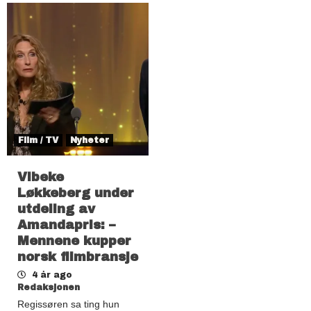
Film / TV
Nyheter
Vibeke
Løkkeberg under
utdeling av
Amandapris: –
Mennene kupper
norsk filmbransje
4 år ago
Redaksjonen
Regissøren sa ting hun