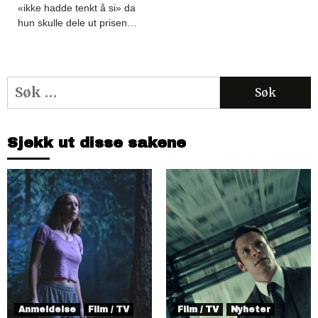
«ikke hadde tenkt å si» da
hun skulle dele ut prisen…
Søk
etter:
Sjekk ut disse sakene
Anmeldelse
Film / TV
Film / TV
Nyheter