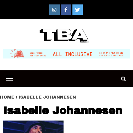
Skip
to
Instagram
Facebook
Twitter
content
Primary
Menu
HOME
ISABELLE JOHANNESEN
Isabelle Johannesen