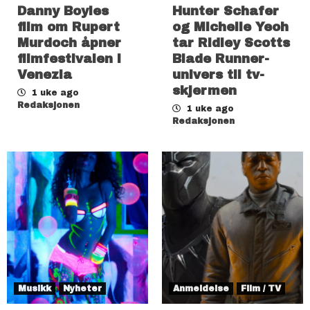
Danny Boyles
Hunter Schafer
film om Rupert
og Michelle Yeoh
Murdoch åpner
tar Ridley Scotts
filmfestivalen i
Blade Runner-
Venezia
univers til tv-
skjermen
1 uke ago
Redaksjonen
1 uke ago
Redaksjonen
Musikk
Nyheter
Anmeldelse
Film / TV