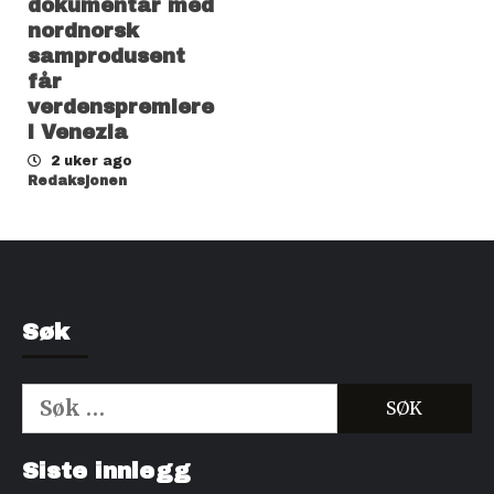
dokumentar med
nordnorsk
samprodusent
får
verdenspremiere
i Venezia
2 uker ago
Redaksjonen
Søk
Søk
etter:
Kjøp Cialis 20mg
Kjøpe Viagra reseptfri
Siste innlegg