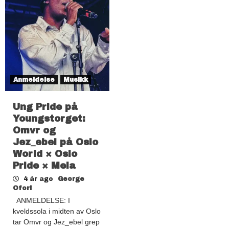
Anmeldelse
Musikk
Ung Pride på
Youngstorget:
Omvr og
Jez_ebel på Oslo
World × Oslo
Pride × Mela
4 år ago
George
Ofori
ANMELDELSE: I
kveldssola i midten av Oslo
tar Omvr og Jez_ebel grep