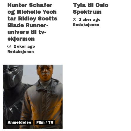
Hunter Schafer
Tyla til Oslo
og Michelle Yeoh
Spektrum
tar Ridley Scotts
2 uker ago
Blade Runner-
Redaksjonen
univers til tv-
skjermen
2 uker ago
Redaksjonen
Anmeldelse
Film / TV