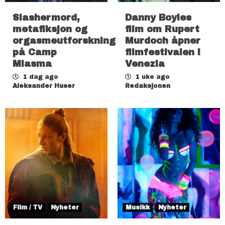
Slashermord,
Danny Boyles
metafiksjon og
film om Rupert
orgasmeutforskning
Murdoch åpner
på Camp
filmfestivalen i
Miasma
Venezia
1 dag ago
1 uke ago
Aleksander Huser
Redaksjonen
Film / TV
Nyheter
Musikk
Nyheter