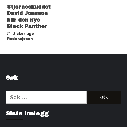
Stjerneskuddet
David Jonsson
blir den nye
Black Panther
2 uker ago
Redaksjonen
Søk
Søk
etter:
Kjøp Cialis 20mg
Kjøpe Viagra reseptfri
Siste innlegg