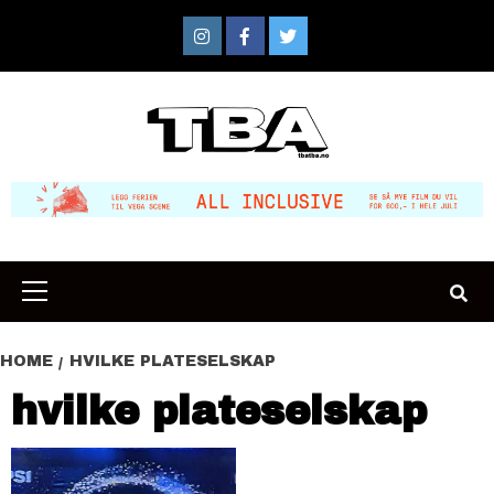
Skip
to
Instagram
Facebook
Twitter
content
Primary
Menu
HOME
HVILKE PLATESELSKAP
hvilke plateselskap