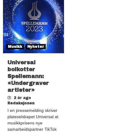
Musikk
Nyheter
Universal
boikotter
Spellemann:
«Undergraver
artister»
2 år ago
Redaksjonen
I en pressemelding skriver
plateselskapet Universal at
musikkprisens nye
samarbeidspartner TikTok