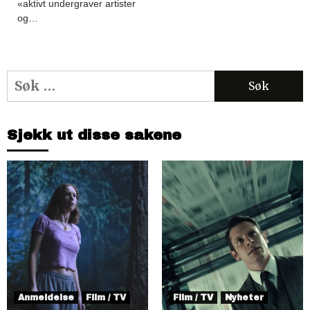
«aktivt undergraver artister
og…
Søk
etter:
Sjekk ut disse sakene
Anmeldelse
Film / TV
Film / TV
Nyheter