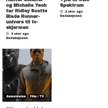
og Michelle Yeoh
Spektrum
tar Ridley Scotts
2 uker ago
Blade Runner-
Redaksjonen
univers til tv-
skjermen
2 uker ago
Redaksjonen
Anmeldelse
Film / TV