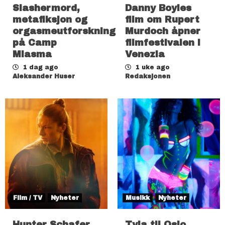
Slashermord,
Danny Boyles
metafiksjon og
film om Rupert
orgasmeutforskning
Murdoch åpner
på Camp
filmfestivalen i
Miasma
Venezia
1 dag ago
1 uke ago
Aleksander Huser
Redaksjonen
Film / TV
Nyheter
Musikk
Nyheter
Hunter Schafer
Tyla til Oslo