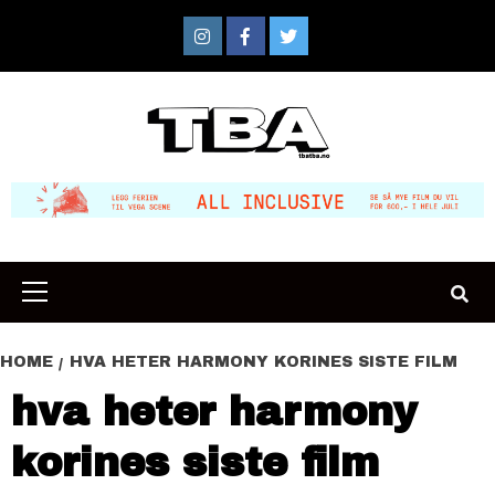
Skip
to
Instagram
Facebook
Twitter
content
Primary
Menu
HOME
HVA HETER HARMONY KORINES SISTE FILM
hva heter harmony
korines siste film