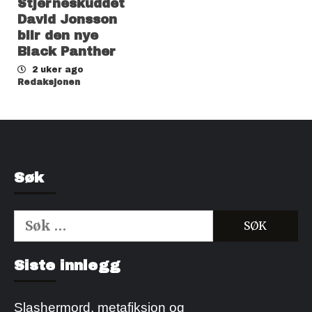
Stjerneskuddet
David Jonsson
blir den nye
Black Panther
2 uker ago
Redaksjonen
Søk
Søk
etter:
Kjøp Cialis 20mg
Kjøpe Viagra reseptfri
Siste innlegg
Slashermord, metafiksjon og