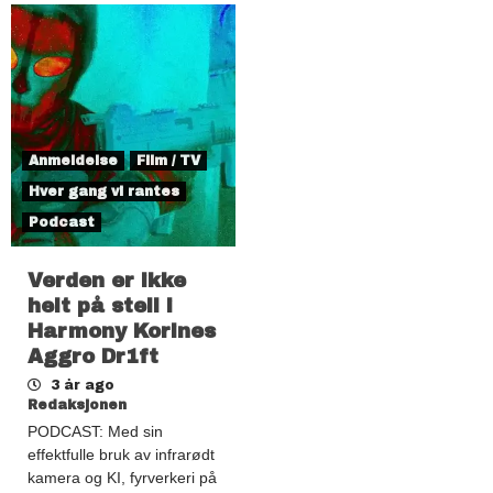
Anmeldelse
Film / TV
Hver gang vi rantes
Podcast
Verden er ikke
helt på stell i
Harmony Korines
Aggro Dr1ft
3 år ago
Redaksjonen
PODCAST: Med sin
effektfulle bruk av infrarødt
kamera og KI, fyrverkeri på