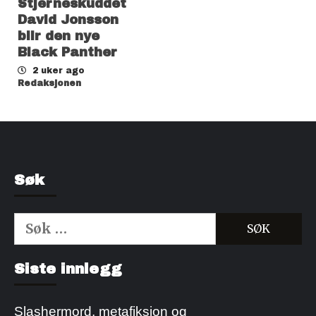
Stjerneskuddet
David Jonsson
blir den nye
Black Panther
2 uker ago
Redaksjonen
Søk
Søk
etter:
Kjøp Cialis 20mg
Kjøpe Viagra reseptfri
Siste innlegg
Slashermord, metafiksjon og