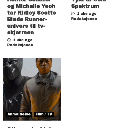
og Michelle Yeoh
Spektrum
tar Ridley Scotts
1 uke ago
Blade Runner-
Redaksjonen
univers til tv-
skjermen
1 uke ago
Redaksjonen
Anmeldelse
Film / TV