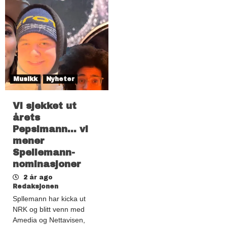
Musikk
Nyheter
Vi sjekket ut
årets
Pepsimann… vi
mener
Spellemann-
nominasjoner
2 år ago
Redaksjonen
Spllemann har kicka ut
NRK og blitt venn med
Amedia og Nettavisen,