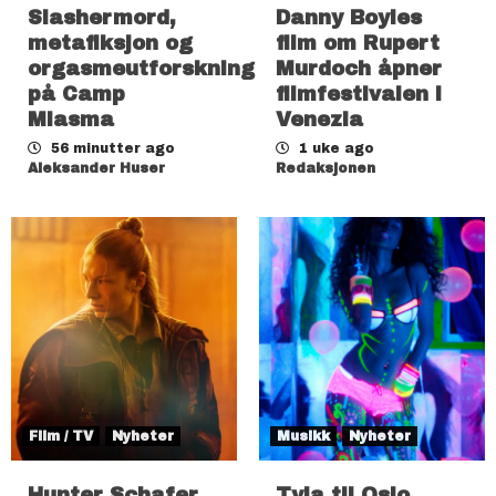
Slashermord,
Danny Boyles
metafiksjon og
film om Rupert
orgasmeutforskning
Murdoch åpner
på Camp
filmfestivalen i
Miasma
Venezia
56 minutter ago
1 uke ago
Aleksander Huser
Redaksjonen
Film / TV
Nyheter
Musikk
Nyheter
Hunter Schafer
Tyla til Oslo