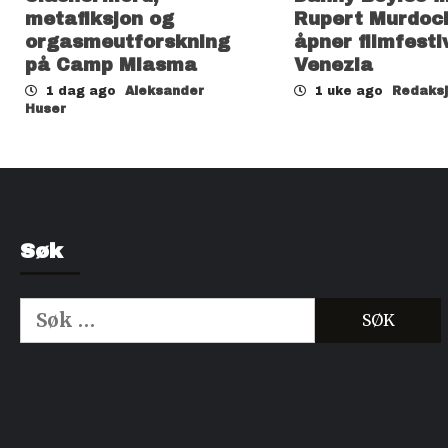
metafiksjon og
Rupert Murdoc
orgasmeutforskning
åpner filmfesti
på Camp Miasma
Venezia
1 dag ago
Aleksander
1 uke ago
Redaks
Huser
Søk
Søk
etter:
Kjøp Cialis 20mg
Kjøpe Viagra reseptfri