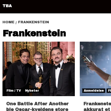
TBA
HOME
FRANKENSTEIN
Frankenstein
Film / TV
Nyheter
Anmeldelse
F
One Battle After Another
Frankenste
ble Oscar-kveldens store
akkurat et