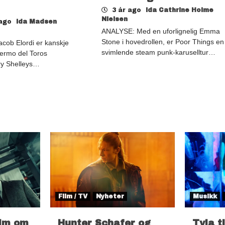
3 år ago
Ida Cathrine Holme
Nielsen
 ago
Ida Madsen
ANALYSE: Med en uforlignelig Emma
Stone i hovedrollen, er Poor Things en
ob Elordi er kanskje
svimlende steam punk-karuselltur…
llermo del Toros
ry Shelleys…
Film / TV
Nyheter
Musikk
ilm om
Hunter Schafer og
Tyla t