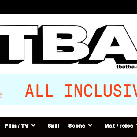
Film / TV
Spill
Scene
Mat / reise