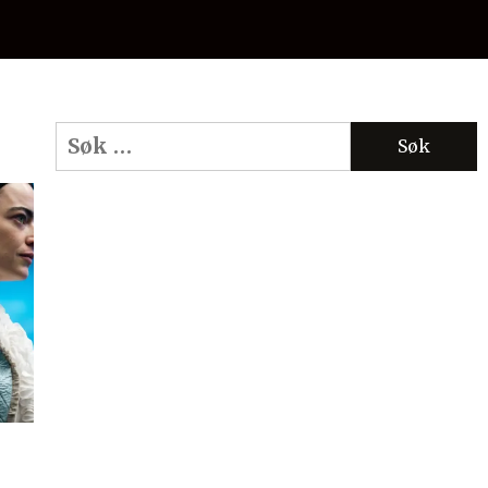
Søk
etter: