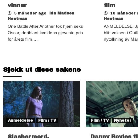
vinner
film
5 måneder ago
Ida Madsen
10 måneder
Hestman
Hestman
One Battle After Another tok hjem seks
ANMELDELSE: Jac
Oscar, deriblant kveldens gjeveste pris
blitt voksen i Gui
for årets film….
nytolkning av Ma
Sjekk ut disse sakene
Anmeldelse
Film / TV
Film / TV
Nyheter
Slashermord,
Danny Boyles f