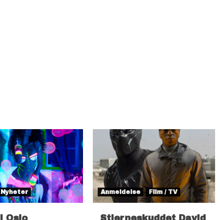
Nyheter
Anmeldelse
Film / TV
il Oslo
Stjerneskuddet David