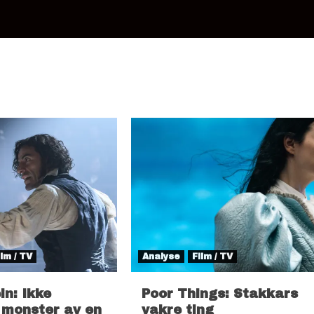
ilm / TV
Analyse
Film / TV
in: Ikke
Poor Things: Stakkars
 monster av en
vakre ting