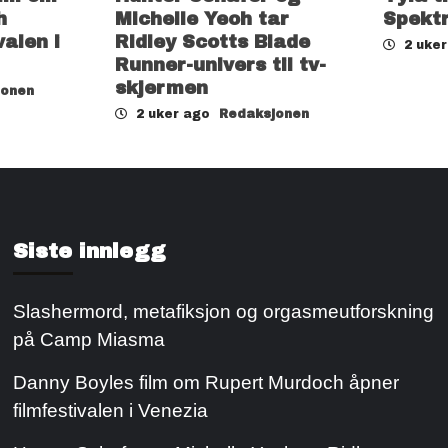
h
Michelle Yeoh tar
Spekt
valen i
Ridley Scotts Blade
2 uke
Runner-univers til tv-
skjermen
jonen
2 uker ago
Redaksjonen
Siste innlegg
Slashermord, metafiksjon og orgasmeutforskning
på Camp Miasma
Danny Boyles film om Rupert Murdoch åpner
filmfestivalen i Venezia