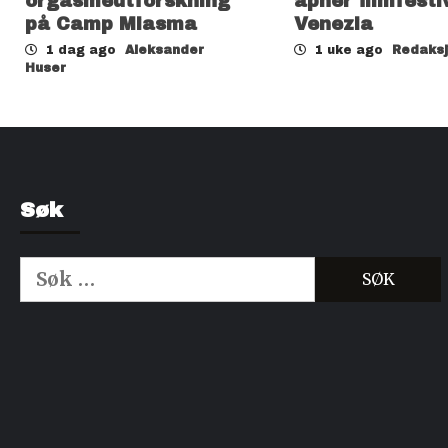
orgasmeutforskning
åpner filmfesti
på Camp Miasma
Venezia
1 dag ago
Aleksander
1 uke ago
Redaks
Huser
Søk
Søk
etter:
Kjøp Cialis 20mg
Kjøpe Viagra reseptfri