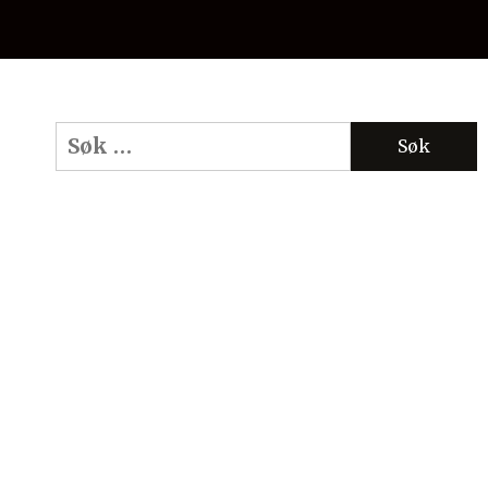
Søk
etter: