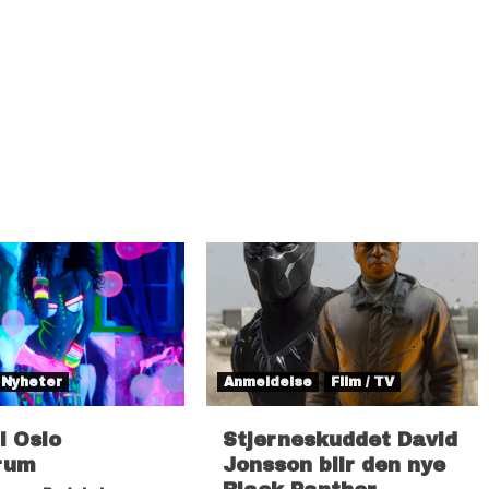
Nyheter
Anmeldelse
Film / TV
il Oslo
Stjerneskuddet David
rum
Jonsson blir den nye