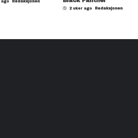
Black Panther
r ago
Redaksjonen
2 uker ago
Redaksjonen