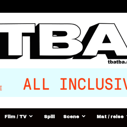
Film / TV
Spill
Scene
Mat / reise