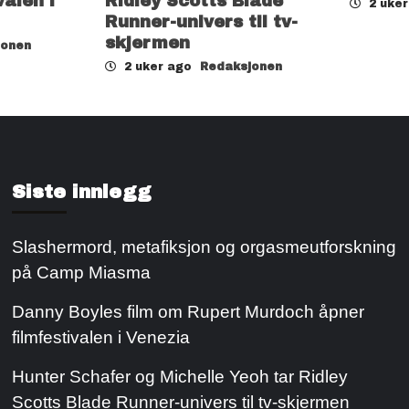
valen i
Ridley Scotts Blade
2 uke
Runner-univers til tv-
skjermen
jonen
2 uker ago
Redaksjonen
Siste innlegg
Slashermord, metafiksjon og orgasmeutforskning
på Camp Miasma
Danny Boyles film om Rupert Murdoch åpner
filmfestivalen i Venezia
Hunter Schafer og Michelle Yeoh tar Ridley
Scotts Blade Runner-univers til tv-skjermen