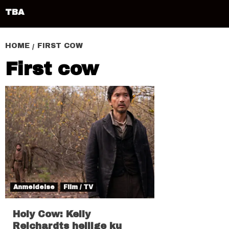
TBA
HOME
FIRST COW
First cow
Anmeldelse
Film / TV
Holy Cow: Kelly
Reichardts hellige ku