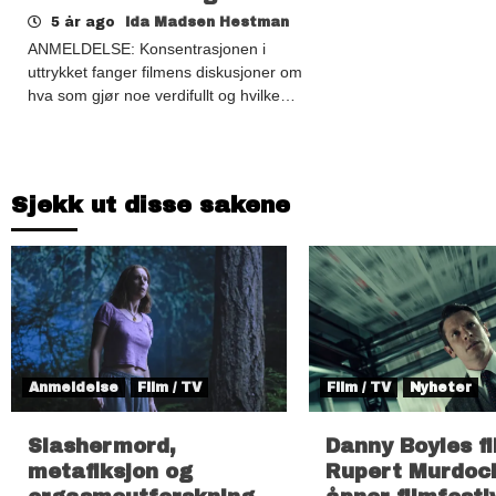
5 år ago
Ida Madsen Hestman
ANMELDELSE: Konsentrasjonen i
uttrykket fanger filmens diskusjoner om
hva som gjør noe verdifullt og hvilke…
Sjekk ut disse sakene
Anmeldelse
Film / TV
Film / TV
Nyheter
Slashermord,
Danny Boyles f
metafiksjon og
Rupert Murdoc