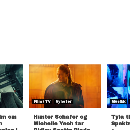
Film / TV
Nyheter
Musikk
ilm om
Hunter Schafer og
Tyla t
h
Michelle Yeoh tar
Spekt