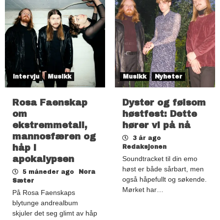
Intervju
Musikk
Musikk
Nyheter
Rosa Faenskap
Dyster og følsom
om
høstfest: Dette
ekstremmetall,
hører vi på nå
mannosfæren og
3 år ago
håp i
Redaksjonen
apokalypsen
Soundtracket til din emo
høst er både sårbart, men
5 måneder ago
Nora
også håpefullt og søkende.
Sæter
Mørket har…
På Rosa Faenskaps
blytunge andrealbum
skjuler det seg glimt av håp