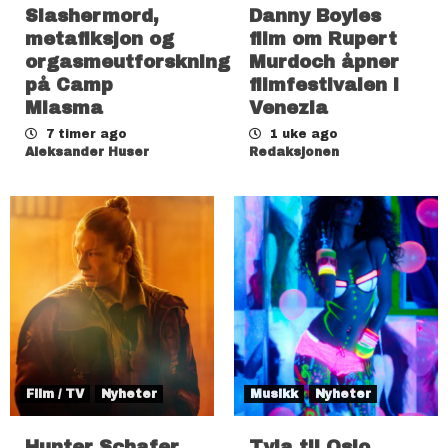
Slashermord,
Danny Boyles
metafiksjon og
film om Rupert
orgasmeutforskning
Murdoch åpner
på Camp
filmfestivalen i
Miasma
Venezia
7 timer ago
1 uke ago
Aleksander Huser
Redaksjonen
Film / TV
Nyheter
Musikk
Nyheter
Hunter Schafer
Tyla til Oslo