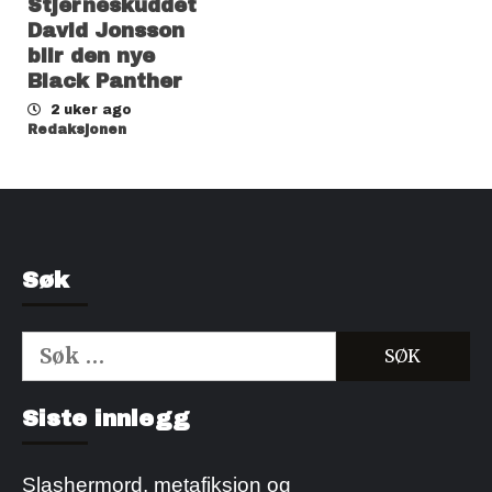
Stjerneskuddet
David Jonsson
blir den nye
Black Panther
2 uker ago
Redaksjonen
Søk
Søk
etter:
Kjøp Cialis 20mg
Kjøpe Viagra reseptfri
Siste innlegg
Slashermord, metafiksjon og