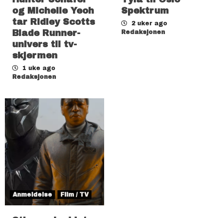
og Michelle Yeoh
Spektrum
tar Ridley Scotts
2 uker ago
Blade Runner-
Redaksjonen
univers til tv-
skjermen
1 uke ago
Redaksjonen
Anmeldelse
Film / TV