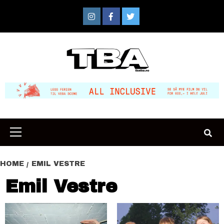
Skip
to
Instagram
Facebook
Twitter
content
Primary
Menu
HOME
EMIL VESTRE
Emil Vestre