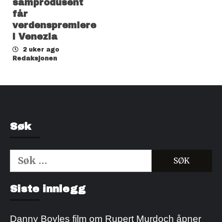
samprodusent
får
verdenspremiere
i Venezia
2 uker ago
Redaksjonen
Søk
Søk
etter:
Kjøp Cialis 20mg
Kjøpe Viagra reseptfri
Siste innlegg
Danny Boyles film om Rupert Murdoch åpner