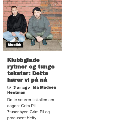
Musikk
Klubbglade
rytmer og tunge
tekster: Dette
hører vi på nå
3 år ago
Ida Madsen
Hestman
Dette snurrer i skallen om
dagen: Grim Pil –
7tusenbyen Grim Pil og
produsent Heffy…