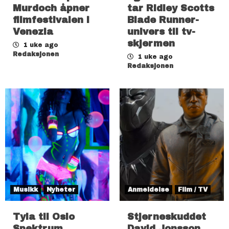
Murdoch åpner
tar Ridley Scotts
filmfestivalen i
Blade Runner-
Venezia
univers til tv-
skjermen
1 uke ago
Redaksjonen
1 uke ago
Redaksjonen
Musikk
Nyheter
Anmeldelse
Film / TV
Tyla til Oslo
Stjerneskuddet
Spektrum
David Jonsson