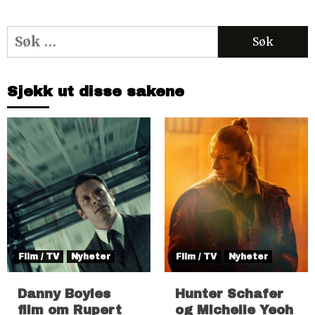
Søk
etter:
Sjekk ut disse sakene
Film / TV
Nyheter
Film / TV
Nyheter
Danny Boyles
Hunter Schafer
film om Rupert
og Michelle Yeoh