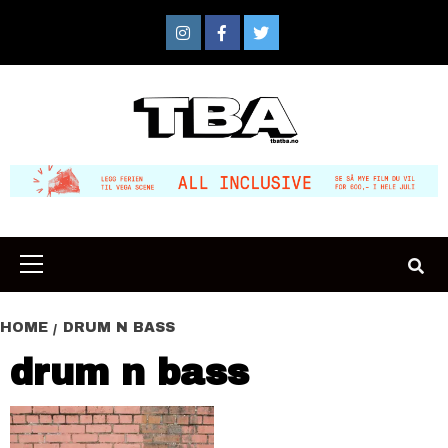
Skip
to
Instagram
Facebook
Twitter
content
Primary
Menu
HOME
DRUM N BASS
drum n bass