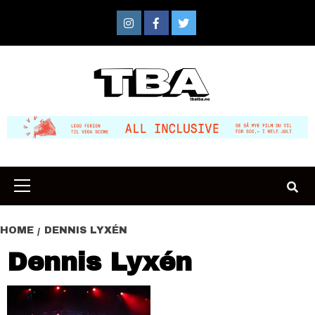
Skip
to
Instagram
Facebook
Twitter
content
Primary
Menu
HOME
DENNIS LYXÉN
Dennis Lyxén