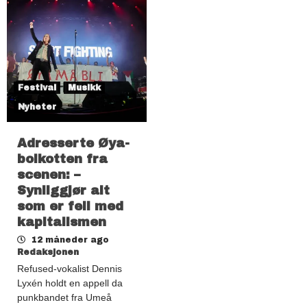
Festival
Musikk
Nyheter
Adresserte Øya-
boikotten fra
scenen: –
Synliggjør alt
som er feil med
kapitalismen
12 måneder ago
Redaksjonen
Refused-vokalist Dennis
Lyxén holdt en appell da
punkbandet fra Umeå