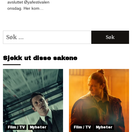
avsluttet Øyafestivalen
onsdag. Her kom…
Søk
etter:
Sjekk ut disse sakene
Film / TV
Nyheter
Film / TV
Nyheter