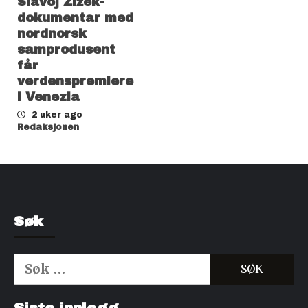
Slavoj Žižek-
dokumentar med
nordnorsk
samprodusent
får
verdenspremiere
i Venezia
2 uker ago
Redaksjonen
Søk
Søk
etter:
Kjøp Cialis 20mg
Kjøpe Viagra reseptfri
Siste innlegg