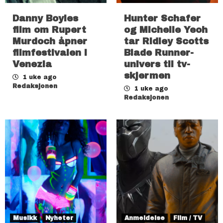
Danny Boyles
Hunter Schafer
film om Rupert
og Michelle Yeoh
Murdoch åpner
tar Ridley Scotts
filmfestivalen i
Blade Runner-
Venezia
univers til tv-
skjermen
1 uke ago
Redaksjonen
1 uke ago
Redaksjonen
Musikk
Nyheter
Anmeldelse
Film / TV