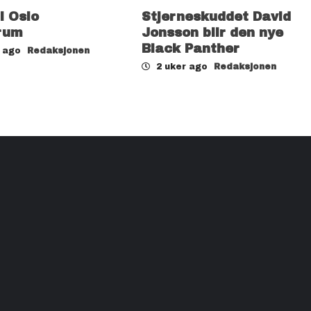
il Oslo
Stjerneskuddet David
rum
Jonsson blir den nye
Black Panther
r ago
Redaksjonen
2 uker ago
Redaksjonen