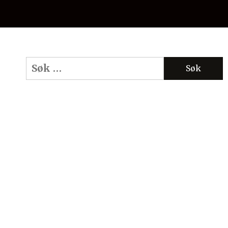
Søk
etter: