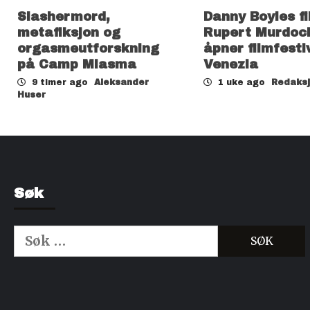
Slashermord,
Danny Boyles f
metafiksjon og
Rupert Murdoc
orgasmeutforskning
åpner filmfesti
på Camp Miasma
Venezia
9 timer ago
Aleksander
1 uke ago
Redaks
Huser
Søk
Søk
etter:
Kjøp Cialis 20mg
Kjøpe Viagra reseptfri