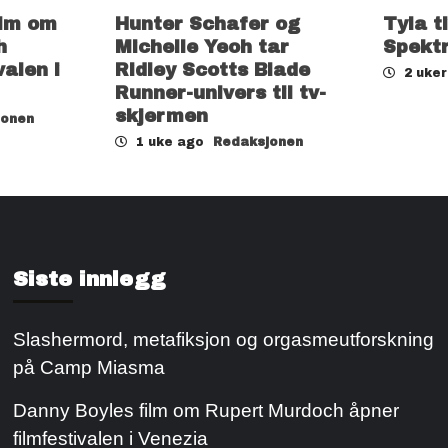
ilm om
Hunter Schafer og
Tyla t
h
Michelle Yeoh tar
Spekt
valen i
Ridley Scotts Blade
2 uke
Runner-univers til tv-
skjermen
jonen
1 uke ago
Redaksjonen
Siste innlegg
Slashermord, metafiksjon og orgasmeutforskning
på Camp Miasma
Danny Boyles film om Rupert Murdoch åpner
filmfestivalen i Venezia