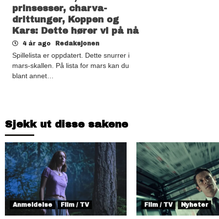
prinsesser, charva-
drittunger, Koppen og
Kars: Dette hører vi på nå
4 år ago
Redaksjonen
Spillelista er oppdatert. Dette snurrer i
mars-skallen. På lista for mars kan du
blant annet…
Sjekk ut disse sakene
Anmeldelse
Film / TV
Film / TV
Nyheter