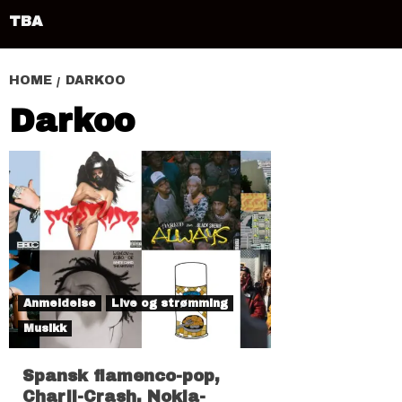
TBA
HOME
DARKOO
Darkoo
Anmeldelse
Live og strømming
Musikk
Spansk flamenco-pop,
Charli-Crash, Nokia-