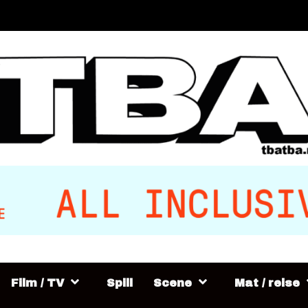
Film / TV
Spill
Scene
Mat / reise