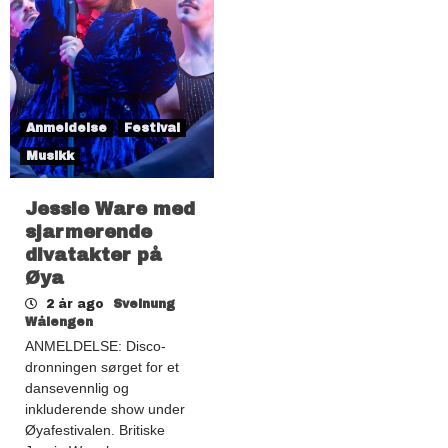
Anmeldelse
Festival
Musikk
Jessie Ware med
sjarmerende
divatakter på
Øya
2 år ago
Sveinung
Wålengen
ANMELDELSE: Disco-
dronningen sørget for et
dansevennlig og
inkluderende show under
Øyafestivalen. Britiske