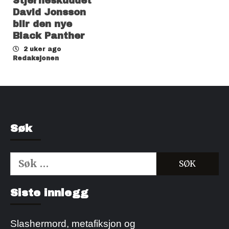
Stjerneskuddet
David Jonsson
blir den nye
Black Panther
2 uker ago
Redaksjonen
Søk
Søk
etter:
Kjøp Cialis 20mg
Kjøpe Viagra reseptfri
Siste innlegg
Slashermord, metafiksjon og