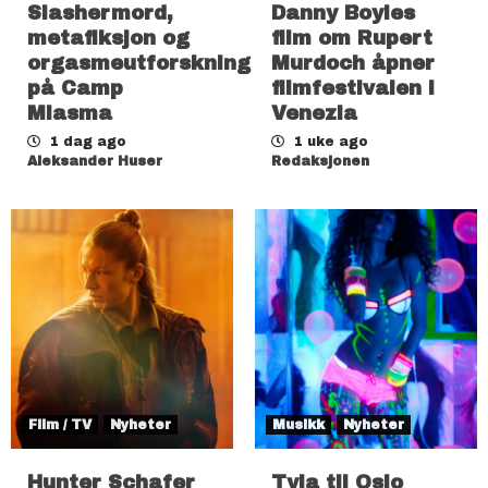
Slashermord,
Danny Boyles
metafiksjon og
film om Rupert
orgasmeutforskning
Murdoch åpner
på Camp
filmfestivalen i
Miasma
Venezia
1 dag ago
1 uke ago
Aleksander Huser
Redaksjonen
Film / TV
Nyheter
Musikk
Nyheter
Hunter Schafer
Tyla til Oslo