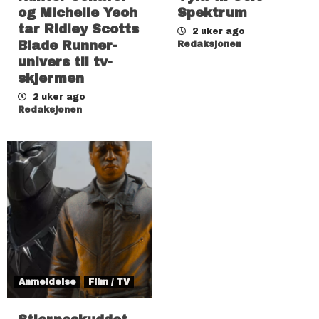
og Michelle Yeoh
Spektrum
tar Ridley Scotts
2 uker ago
Blade Runner-
Redaksjonen
univers til tv-
skjermen
2 uker ago
Redaksjonen
Anmeldelse
Film / TV