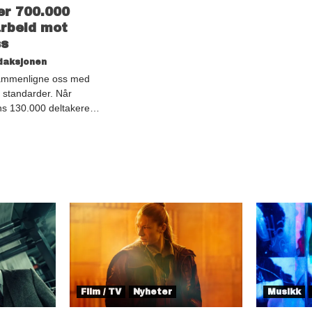
er 700.000
arbeid mot
ss
daksjonen
sammenligne oss med
 standarder. Når
ens 130.000 deltakere…
Film / TV
Nyheter
Musikk