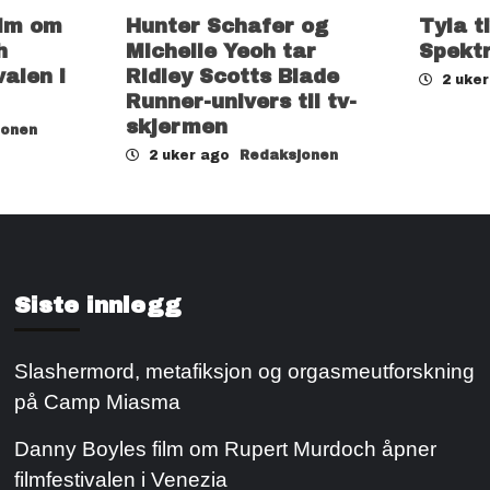
ilm om
Hunter Schafer og
Tyla t
h
Michelle Yeoh tar
Spekt
valen i
Ridley Scotts Blade
2 uke
Runner-univers til tv-
skjermen
jonen
2 uker ago
Redaksjonen
Siste innlegg
Slashermord, metafiksjon og orgasmeutforskning
på Camp Miasma
Danny Boyles film om Rupert Murdoch åpner
filmfestivalen i Venezia