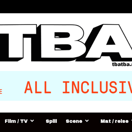
Film / TV
Spill
Scene
Mat / reise