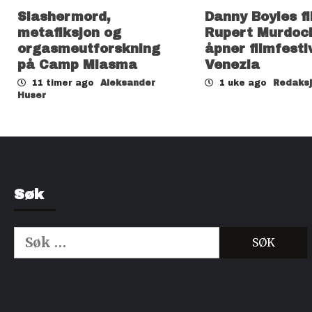
Slashermord,
Danny Boyles f
metafiksjon og
Rupert Murdoc
orgasmeutforskning
åpner filmfesti
på Camp Miasma
Venezia
11 timer ago
Aleksander
1 uke ago
Redaks
Huser
Søk
Søk
etter:
Kjøp Cialis 20mg
Kjøpe Viagra reseptfri