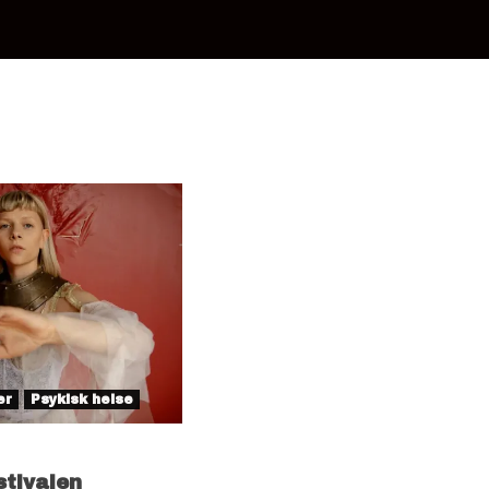
er
Psykisk helse
stivalen