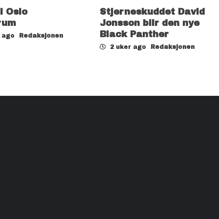
il Oslo
Stjerneskuddet David
rum
Jonsson blir den nye
Black Panther
r ago
Redaksjonen
2 uker ago
Redaksjonen