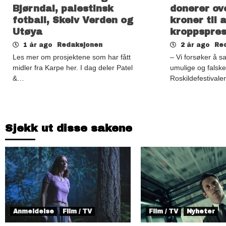
Bjørndal, palestinsk
donerer ov
fotball, Skeiv Verden og
kroner til 
Utøya
kroppspre
1 år ago
Redaksjonen
2 år ago
Re
Les mer om prosjektene som har fått
– Vi forsøker å 
midler fra Karpe her. I dag deler Patel
umulige og falske
&…
Roskildefestival
Sjekk ut disse sakene
Anmeldelse
Film / TV
Film / TV
Nyheter