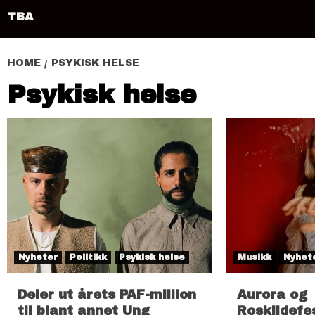
TBA
HOME
PSYKISK HELSE
Psykisk helse
Nyheter
Politikk
Psykisk helse
Musikk
Nyhet
Deler ut årets PAF-million
Aurora og
til blant annet Ung
Roskildefe