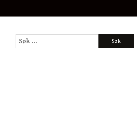
Søk
etter: