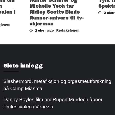
ilm om
Hunter Schafer og
Tyla t
h
Michelle Yeoh tar
Spekt
valen i
Ridley Scotts Blade
2 uke
Runner-univers til tv-
skjermen
jonen
2 uker ago
Redaksjonen
Siste innlegg
Slashermord, metafiksjon og orgasmeutforskning
på Camp Miasma
Danny Boyles film om Rupert Murdoch åpner
filmfestivalen i Venezia