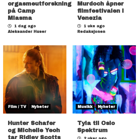
orgasmeutforskning
Murdoch åpner
på Camp
filmfestivalen i
Miasma
Venezia
1 dag ago
1 uke ago
Aleksander Huser
Redaksjonen
Film / TV
Nyheter
Musikk
Nyheter
Hunter Schafer
Tyla til Oslo
og Michelle Yeoh
Spektrum
tar Ridley Scotts
2 uker ago