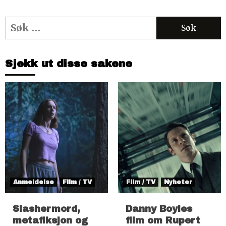
Søk
etter:
Sjekk ut disse sakene
Anmeldelse
Film / TV
Film / TV
Nyheter
Slashermord,
Danny Boyles
metafiksjon og
film om Rupert