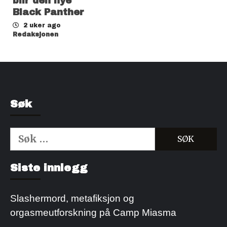
blir den nye
Black Panther
2 uker ago
Redaksjonen
Søk
Søk
etter:
Kjøp Cialis 20mg
Kjøpe Viagra reseptfri
Siste innlegg
Slashermord, metafiksjon og
orgasmeutforskning på Camp Miasma