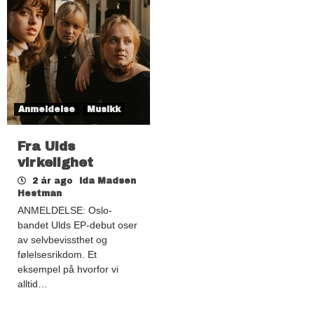
Anmeldelse
Musikk
Fra Ulds
virkelighet
2 år ago
Ida Madsen
Hestman
ANMELDELSE: Oslo-
bandet Ulds EP-debut oser
av selvbevissthet og
følelsesrikdom. Et
eksempel på hvorfor vi
alltid…