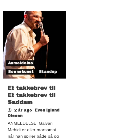
Anmeldelse
Scenekunst
Standup
Et takkebrev til
Et takkebrev til
Saddam
2 år ago
Even Igland
Diesen
ANMELDELSE: Galvan
Mehidi er aller morsomst
når han spiller både på og