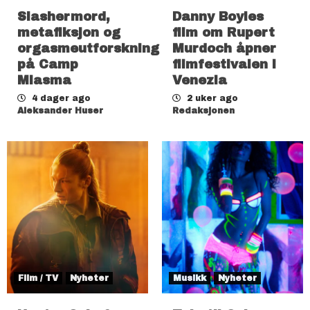
Slashermord,
Danny Boyles
metafiksjon og
film om Rupert
orgasmeutforskning
Murdoch åpner
på Camp
filmfestivalen i
Miasma
Venezia
4 dager ago
2 uker ago
Aleksander Huser
Redaksjonen
Film / TV
Nyheter
Musikk
Nyheter