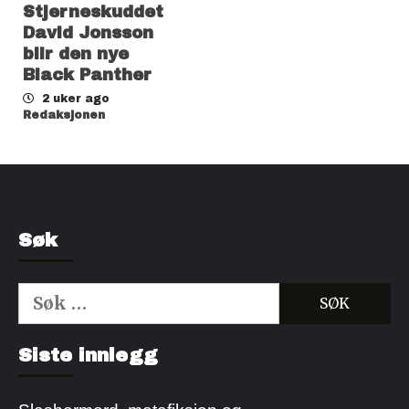
Stjerneskuddet
David Jonsson
blir den nye
Black Panther
2 uker ago
Redaksjonen
Søk
Søk
etter:
Kjøp Cialis 20mg
Kjøpe Viagra reseptfri
Siste innlegg