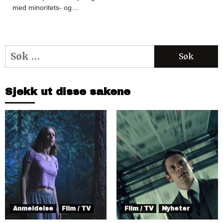
med minoritets- og…
Søk
etter:
Sjekk ut disse sakene
Anmeldelse
Film / TV
Film / TV
Nyheter