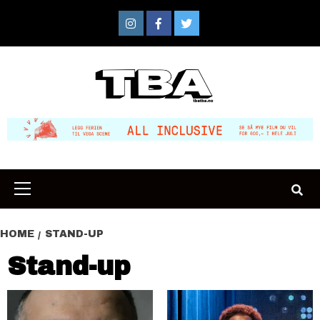
Skip
to
Instagram
Facebook
Twitter
content
Primary
Menu
HOME
STAND-UP
Stand-up