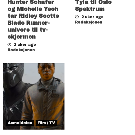
Hunter Schafer
Tyla til Oslo
og Michelle Yeoh
Spektrum
tar Ridley Scotts
2 uker ago
Blade Runner-
Redaksjonen
univers til tv-
skjermen
2 uker ago
Redaksjonen
Anmeldelse
Film / TV