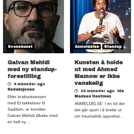
Scenekunst
Anmeldelse
Standup
Galvan Mehidi
Kunsten å holde
med ny standup-
ut med Ahmed
forestilling
Mamow er ikke
vanskelig
4 måneder ago
Redaksjonen
10 måneder ago
Ida
Etter braksuksessen
Madsen Hestman
med Et takkebrev til
ANMELDELSE: I en tid der
Saddam, er komiker
det går sport i å brette ut
Galvan Mehidi tilbake med
om traumatisk oppvekst…
en helt ny…