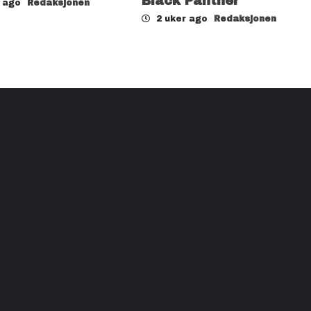
Black Panther
r ago
Redaksjonen
2 uker ago
Redaksjonen