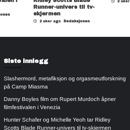
valen i
Ridley Scotts Blade
2 uke
Runner-univers til tv-
skjermen
jonen
2 uker ago
Redaksjonen
Siste innlegg
Slashermord, metafiksjon og orgasmeutforskning
på Camp Miasma
Danny Boyles film om Rupert Murdoch åpner
filmfestivalen i Venezia
Hunter Schafer og Michelle Yeoh tar Ridley
Scotts Blade Runner-univers til tv-skjermen