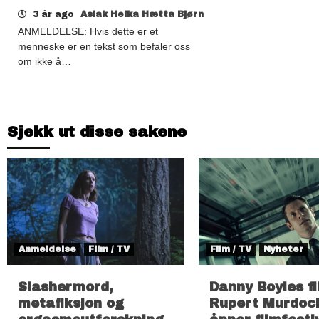
3 år ago
Aslak Heika Hætta Bjørn
ANMELDELSE: Hvis dette er et
menneske er en tekst som befaler oss
om ikke å…
Sjekk ut disse sakene
Anmeldelse
Film / TV
Film / TV
Nyheter
Slashermord,
Danny Boyles f
metafiksjon og
Rupert Murdoc