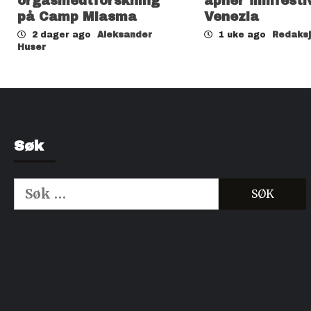
orgasmeutforskning
åpner filmfesti
på Camp Miasma
Venezia
2 dager ago
Aleksander
1 uke ago
Redaks
Huser
Søk
Søk
etter:
Kjøp Cialis 20mg
Kjøpe Viagra reseptfri