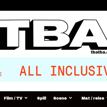
Film / TV
Spill
Scene
Mat / reise