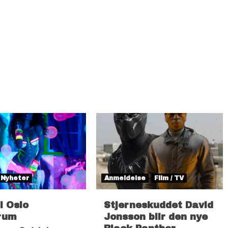
Nyheter
Anmeldelse
Film / TV
il Oslo
Stjerneskuddet David
rum
Jonsson blir den nye