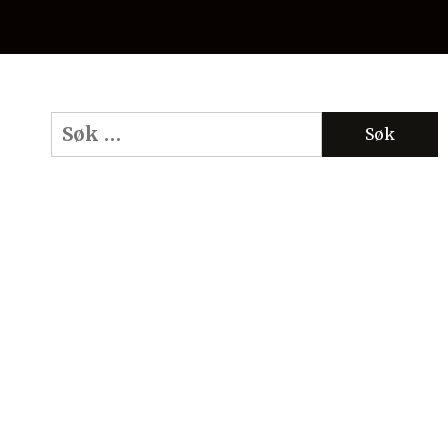
Søk
etter: