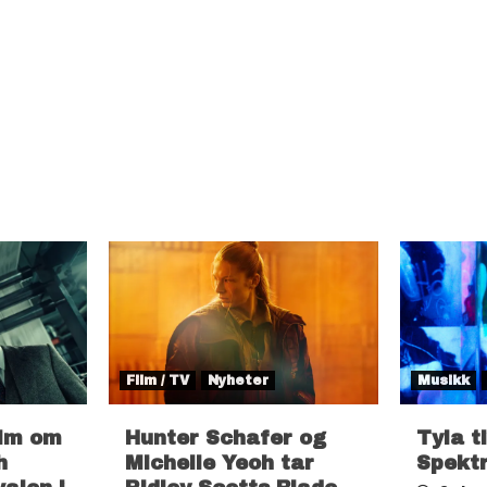
Film / TV
Nyheter
Musikk
ilm om
Hunter Schafer og
Tyla t
h
Michelle Yeoh tar
Spekt