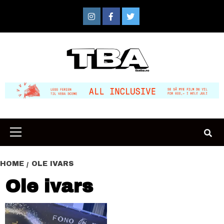
Skip
to
Instagram
Facebook
Twitter
content
Primary
Menu
HOME
OLE IVARS
Ole ivars