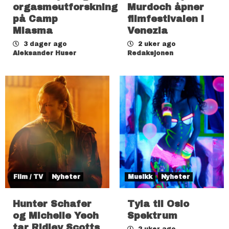
orgasmeutforskning
Murdoch åpner
på Camp
filmfestivalen i
Miasma
Venezia
3 dager ago
2 uker ago
Aleksander Huser
Redaksjonen
Film / TV
Nyheter
Musikk
Nyheter
Hunter Schafer
Tyla til Oslo
og Michelle Yeoh
Spektrum
tar Ridley Scotts
2 uker ago