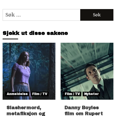
Søk
etter:
Sjekk ut disse sakene
Anmeldelse
Film / TV
Film / TV
Nyheter
Slashermord,
Danny Boyles
metafiksjon og
film om Rupert