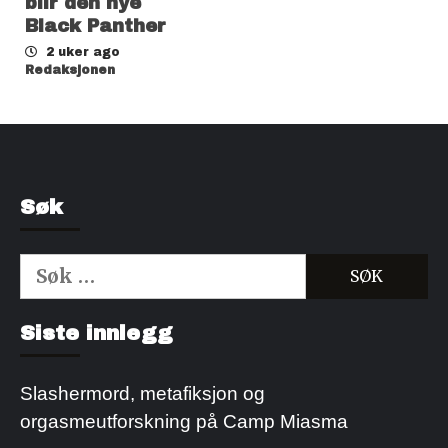
blir den nye
Black Panther
2 uker ago
Redaksjonen
Søk
Søk
etter:
Kjøp Cialis 20mg
Kjøpe Viagra reseptfri
Siste innlegg
Slashermord, metafiksjon og
orgasmeutforskning på Camp Miasma