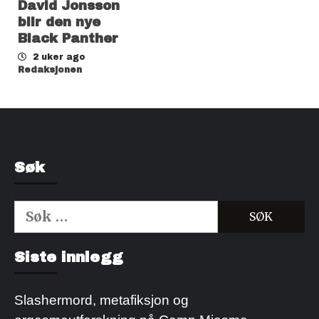
David Jonsson
blir den nye
Black Panther
2 uker ago
Redaksjonen
Søk
Søk
etter:
Kjøp Cialis 20mg
Kjøpe Viagra reseptfri
Siste innlegg
Slashermord, metafiksjon og