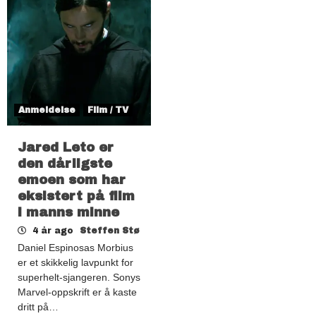
Anmeldelse
Film / TV
Jared Leto er
den dårligste
emoen som har
eksistert på film
i manns minne
4 år ago
Steffen Stø
Daniel Espinosas Morbius
er et skikkelig lavpunkt for
superhelt-sjangeren. Sonys
Marvel-oppskrift er å kaste
dritt på…