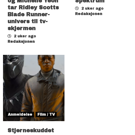
og Michelle Yeoh
Spektrum
tar Ridley Scotts
2 uker ago
Blade Runner-
Redaksjonen
univers til tv-
skjermen
2 uker ago
Redaksjonen
Anmeldelse
Film / TV
Stjerneskuddet