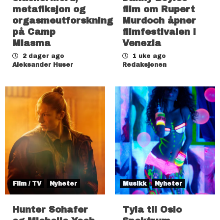
metafiksjon og
film om Rupert
orgasmeutforskning
Murdoch åpner
på Camp
filmfestivalen i
Miasma
Venezia
2 dager ago
1 uke ago
Aleksander Huser
Redaksjonen
Film / TV
Nyheter
Musikk
Nyheter
Hunter Schafer
Tyla til Oslo