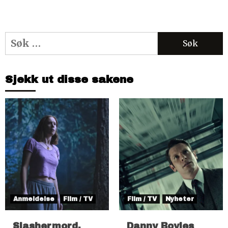
Søk
etter:
Sjekk ut disse sakene
Anmeldelse
Film / TV
Film / TV
Nyheter
Slashermord,
Danny Boyles