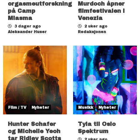
orgasmeutforskning
Murdoch åpner
på Camp
filmfestivalen i
Miasma
Venezia
3 dager ago
2 uker ago
Aleksander Huser
Redaksjonen
Film / TV
Nyheter
Musikk
Nyheter
Hunter Schafer
Tyla til Oslo
og Michelle Yeoh
Spektrum
tar Ridley Scotts
2 uker ago