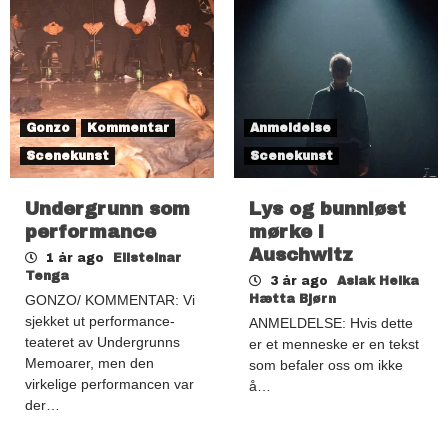
Gonzo
Kommentar
Anmeldelse
Scenekunst
Scenekunst
Undergrunn som
Lys og bunnløst
performance
mørke i
Auschwitz
1 år ago
Elisteinar
Tenga
3 år ago
Aslak Heika
GONZO/ KOMMENTAR: Vi
Hætta Bjørn
sjekket ut performance-
ANMELDELSE: Hvis dette
teateret av Undergrunns
er et menneske er en tekst
Memoarer, men den
som befaler oss om ikke
virkelige performancen var
å…
der…