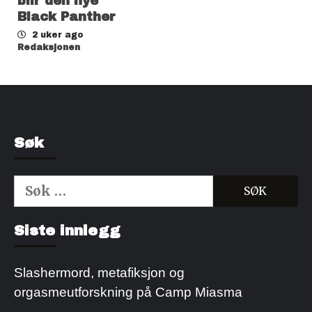
blir den nye
Black Panther
2 uker ago
Redaksjonen
Søk
Søk
etter:
Kjøp Cialis 20mg
Kjøpe Viagra reseptfri
Siste innlegg
Slashermord, metafiksjon og
orgasmeutforskning på Camp Miasma