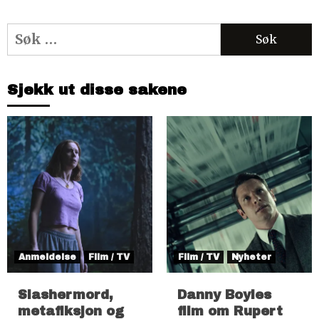
Søk
etter:
Sjekk ut disse sakene
Anmeldelse
Film / TV
Film / TV
Nyheter
Slashermord,
Danny Boyles
metafiksjon og
film om Rupert