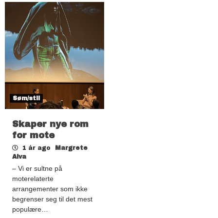
Søm/stil
Skaper nye rom
for mote
1 år ago
Margrete
Alva
– Vi er sultne på
moterelaterte
arrangementer som ikke
begrenser seg til det mest
populære…