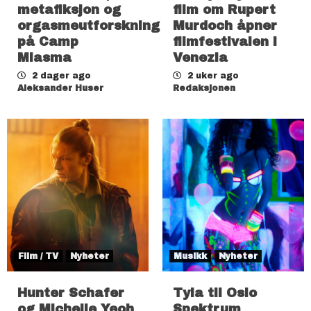
metafiksjon og
film om Rupert
orgasmeutforskning
Murdoch åpner
på Camp
filmfestivalen i
Miasma
Venezia
2 dager ago
2 uker ago
Aleksander Huser
Redaksjonen
Film / TV
Nyheter
Musikk
Nyheter
Hunter Schafer
Tyla til Oslo
og Michelle Yeoh
Spektrum