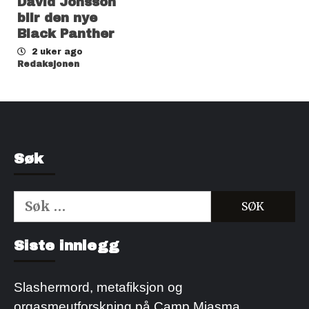
David Jonsson
blir den nye
Black Panther
2 uker ago
Redaksjonen
Søk
Søk
etter:
Kjøp Cialis 20mg
Kjøpe Viagra reseptfri
Siste innlegg
Slashermord, metafiksjon og
orgasmeutforskning på Camp Miasma