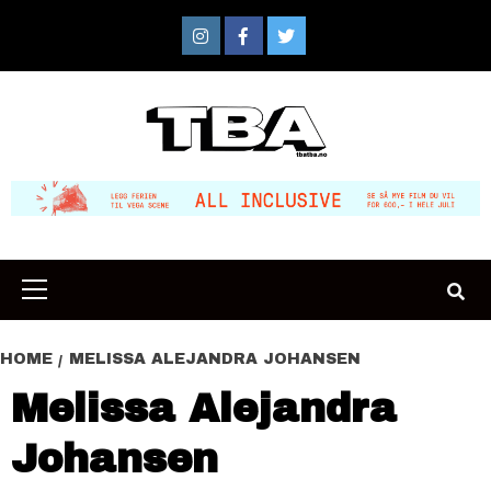
Skip
to
Instagram
Facebook
Twitter
content
Primary
Menu
HOME
MELISSA ALEJANDRA JOHANSEN
Melissa Alejandra
Johansen