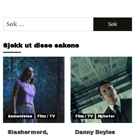
Søk
etter:
Sjekk ut disse sakene
Anmeldelse
Film / TV
Film / TV
Nyheter
Slashermord,
Danny Boyles