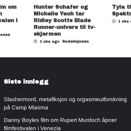
ilm om
Hunter Schafer og
Tyla t
h
Michelle Yeoh tar
Spekt
valen i
Ridley Scotts Blade
1 uke
Runner-univers til tv-
skjermen
jonen
1 uke ago
Redaksjonen
Siste innlegg
Slashermord, metafiksjon og orgasmeutforskning
på Camp Miasma
Danny Boyles film om Rupert Murdoch åpner
filmfestivalen i Venezia