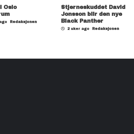
il Oslo
Stjerneskuddet David
rum
Jonsson blir den nye
Black Panther
 ago
Redaksjonen
2 uker ago
Redaksjonen