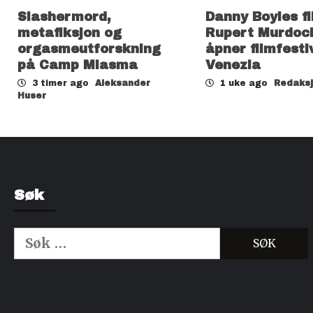
Slashermord,
Danny Boyles f
metafiksjon og
Rupert Murdoc
orgasmeutforskning
åpner filmfesti
på Camp Miasma
Venezia
3 timer ago
Aleksander
1 uke ago
Redaks
Huser
Søk
Søk
etter:
Kjøp Cialis 20mg
Kjøpe Viagra reseptfri