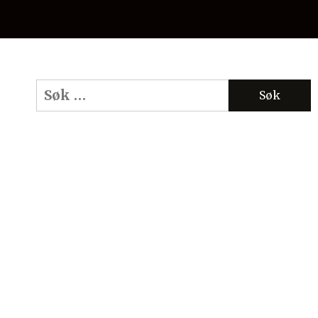
Søk
etter: