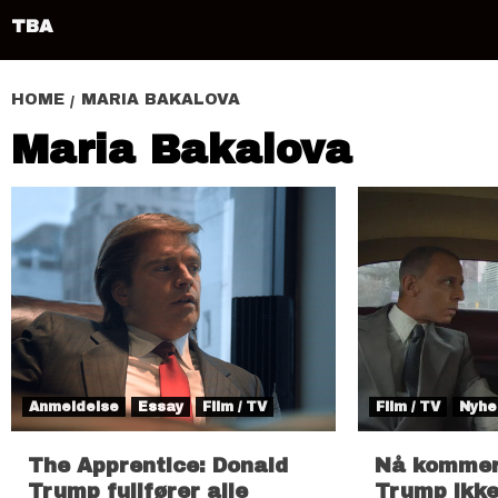
TBA
HOME
MARIA BAKALOVA
Maria Bakalova
Anmeldelse
Essay
Film / TV
Film / TV
Nyhe
The Apprentice: Donald
Nå kommer
Trump fullfører alle
Trump ikke 