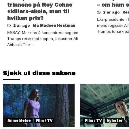
trinnene på Roy Cohns
– om ham s
«killer»-skole, men til
2 år ago
Re
hvilken pris?
Eks-presidenten f
mens regissør Ali
2 år ago
Ida Madsen Hestman
Trumps forsøk 
ESSAY: Mer enn å konsentrere seg om
Trumps reise mot toppen, fokuserer Ali
Abbasis The…
Sjekk ut disse sakene
Anmeldelse
Film / TV
Film / TV
Nyheter