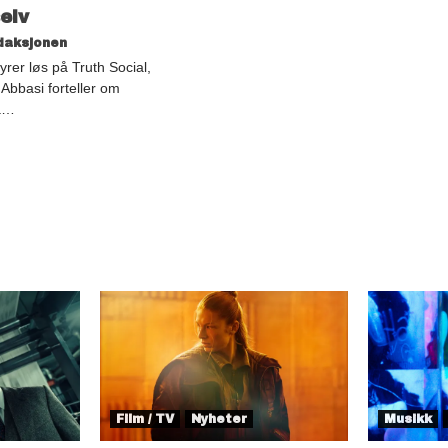
elv
daksjonen
yrer løs på Truth Social,
 Abbasi forteller om
på…
Film / TV
Nyheter
Musikk