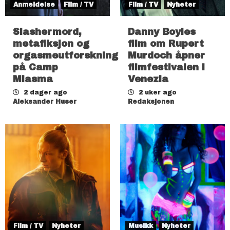
Anmeldelse
Film / TV
Film / TV
Nyheter
Slashermord,
Danny Boyles
metafiksjon og
film om Rupert
orgasmeutforskning
Murdoch åpner
på Camp
filmfestivalen i
Miasma
Venezia
2 dager ago
2 uker ago
Aleksander Huser
Redaksjonen
Film / TV
Nyheter
Musikk
Nyheter