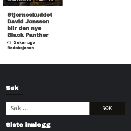
Stjerneskuddet
David Jonsson
blir den nye
Black Panther
2 uker ago
Redaksjonen
Søk
Søk
etter:
Kjøp Cialis 20mg
Kjøpe Viagra reseptfri
Siste innlegg