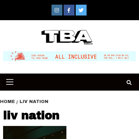
Skip
to
Instagram
Facebook
Twitter
content
Primary
Menu
HOME
LIV NATION
liv nation