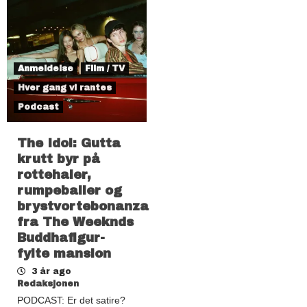
Anmeldelse
Film / TV
Hver gang vi rantes
Podcast
The Idol: Gutta
krutt byr på
rottehaler,
rumpeballer og
brystvortebonanza
fra The Weeknds
Buddhafigur-
fylte mansion
3 år ago
Redaksjonen
PODCAST: Er det satire?