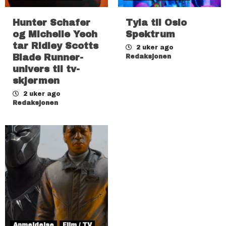
Hunter Schafer
Tyla til Oslo
og Michelle Yeoh
Spektrum
tar Ridley Scotts
2 uker ago
Blade Runner-
Redaksjonen
univers til tv-
skjermen
2 uker ago
Redaksjonen
Anmeldelse
Film / TV