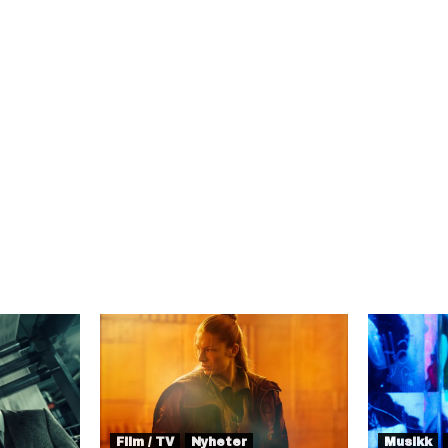
Film / TV
Nyheter
Musikk