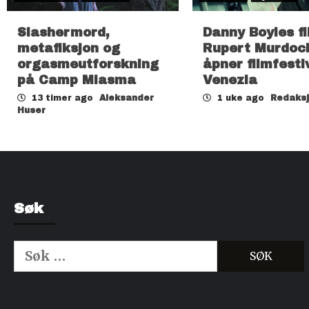
Slashermord,
Danny Boyles f
metafiksjon og
Rupert Murdoc
orgasmeutforskning
åpner filmfesti
på Camp Miasma
Venezia
13 timer ago
Aleksander
1 uke ago
Redaks
Huser
Søk
Søk
etter:
Kjøp Cialis 20mg
Kjøpe Viagra reseptfri