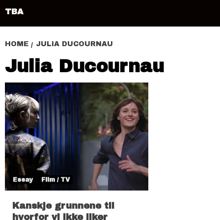
TBA
HOME
JULIA DUCOURNAU
Julia Ducournau
Essay
Film / TV
Kanskje grunnene til
hvorfor vi ikke liker