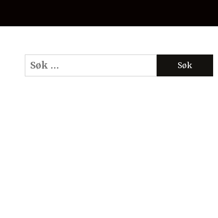
Søk
etter: