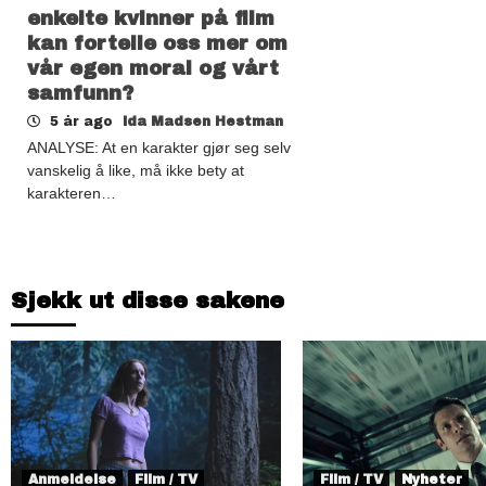
enkelte kvinner på film
kan fortelle oss mer om
vår egen moral og vårt
samfunn?
5 år ago
Ida Madsen Hestman
ANALYSE: At en karakter gjør seg selv
vanskelig å like, må ikke bety at
karakteren…
Sjekk ut disse sakene
Anmeldelse
Film / TV
Film / TV
Nyheter