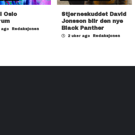
il Oslo
Stjerneskuddet David
rum
Jonsson blir den nye
Black Panther
r ago
Redaksjonen
2 uker ago
Redaksjonen