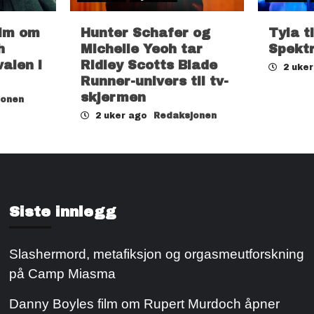
ilm om
Hunter Schafer og
Tyla t
h
Michelle Yeoh tar
Spekt
valen i
Ridley Scotts Blade
2 uke
Runner-univers til tv-
skjermen
jonen
2 uker ago
Redaksjonen
Siste innlegg
Slashermord, metafiksjon og orgasmeutforskning
på Camp Miasma
Danny Boyles film om Rupert Murdoch åpner