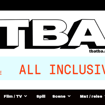
Film / TV
Spill
Scene
Mat / reise