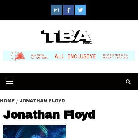
Skip
to
Instagram
Facebook
Twitter
content
Primary
Menu
HOME
JONATHAN FLOYD
Jonathan Floyd