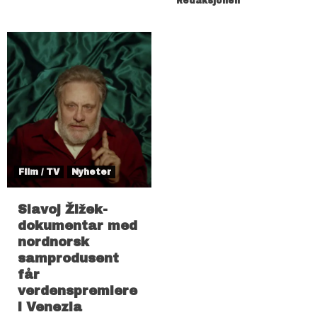
Redaksjonen
Film / TV
Nyheter
Slavoj Žižek-
dokumentar med
nordnorsk
samprodusent
får
verdenspremiere
i Venezia