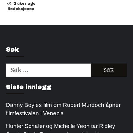
2 uker ago
Redaksjonen
Søk
Søk
etter:
Kjøp Cialis 20mg
Kjøpe Viagra reseptfri
Siste innlegg
Danny Boyles film om Rupert Murdoch åpner
filmfestivalen i Venezia
Hunter Schafer og Michelle Yeoh tar Ridley