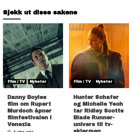
Sjekk ut disse sakene
Film / TV
Nyheter
Film / TV
Nyheter
Danny Boyles
Hunter Schafer
film om Rupert
og Michelle Yeoh
Murdoch åpner
tar Ridley Scotts
filmfestivalen i
Blade Runner-
Venezia
univers til tv-
skjermen
1 uke ago