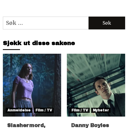
Søk
etter:
Sjekk ut disse sakene
Anmeldelse
Film / TV
Film / TV
Nyheter
Slashermord,
Danny Boyles