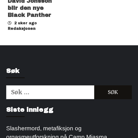
David Jonsson
blir den nye
Black Panther
2 uker ago
Redaksjonen
Søk
Søk
etter:
Kjøp Cialis 20mg
Kjøpe Viagra reseptfri
Siste innlegg
Slashermord, metafiksjon og
orgasmeutforskning på Camp Miasma