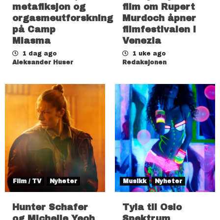
metafiksjon og
film om Rupert
orgasmeutforskning
Murdoch åpner
på Camp
filmfestivalen i
Miasma
Venezia
1 dag ago
1 uke ago
Aleksander Huser
Redaksjonen
Film / TV
Nyheter
Musikk
Nyheter
Hunter Schafer
Tyla til Oslo
og Michelle Yeoh
Spektrum