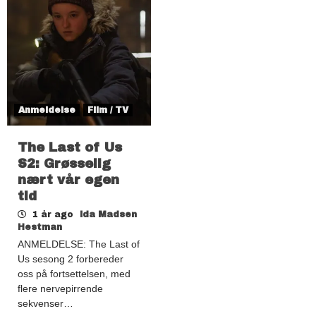
Anmeldelse
Film / TV
The Last of Us
S2: Grøsselig
nært vår egen
tid
1 år ago
Ida Madsen
Hestman
ANMELDELSE: The Last of
Us sesong 2 forbereder
oss på fortsettelsen, med
flere nervepirrende
sekvenser…