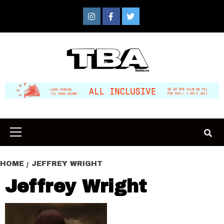
Skip
to
Instagram
Facebook
Twitter
content
Primary
Menu
HOME
JEFFREY WRIGHT
Jeffrey Wright