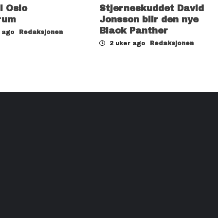
il Oslo
Stjerneskuddet David
rum
Jonsson blir den nye
Black Panther
r ago
Redaksjonen
2 uker ago
Redaksjonen