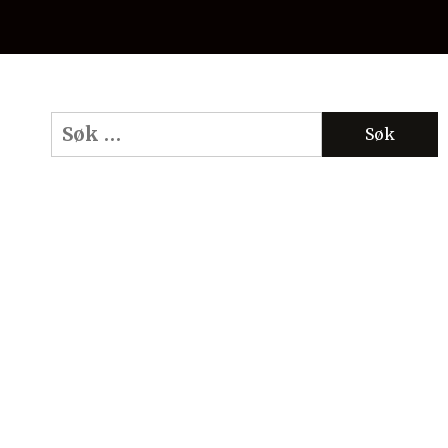
Søk
etter: