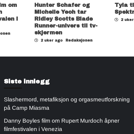
ilm om
Hunter Schafer og
Tyla t
h
Michelle Yeoh tar
Spekt
valen i
Ridley Scotts Blade
2 uke
Runner-univers til tv-
skjermen
jonen
2 uker ago
Redaksjonen
Siste innlegg
Slashermord, metafiksjon og orgasmeutforskning
på Camp Miasma
Danny Boyles film om Rupert Murdoch åpner
filmfestivalen i Venezia