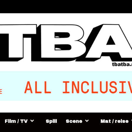
Film / TV
Spill
Scene
Mat / reise