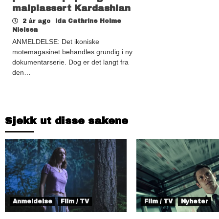
malplassert Kardashian
2 år ago
Ida Cathrine Holme
Nielsen
ANMELDELSE: Det ikoniske
motemagasinet behandles grundig i ny
dokumentarserie. Dog er det langt fra
den…
Sjekk ut disse sakene
Anmeldelse
Film / TV
Film / TV
Nyheter