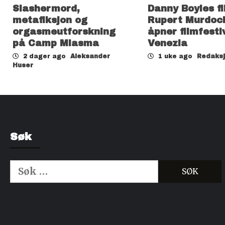
Slashermord,
Danny Boyles f
metafiksjon og
Rupert Murdoc
orgasmeutforskning
åpner filmfesti
på Camp Miasma
Venezia
2 dager ago
Aleksander
1 uke ago
Redaks
Huser
Søk
Søk
etter:
Kjøp Cialis 20mg
Kjøpe Viagra reseptfri