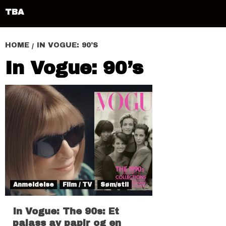
TBA
HOME
IN VOGUE: 90’S
In Vogue: 90’s
Anmeldelse
Film / TV
Søm/stil
In Vogue: The 90s: Et
palass av papir og en