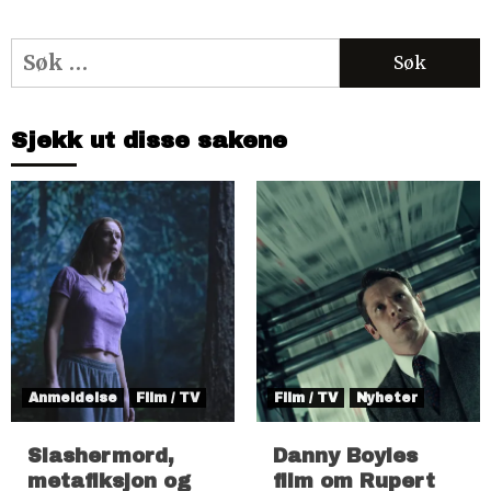
Søk
etter:
Sjekk ut disse sakene
Anmeldelse
Film / TV
Film / TV
Nyheter
Slashermord,
Danny Boyles
metafiksjon og
film om Rupert