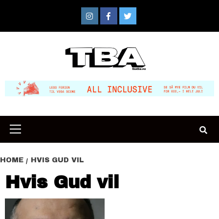
Skip
to
Instagram
Facebook
Twitter
content
Primary
Menu
HOME
HVIS GUD VIL
Hvis Gud vil