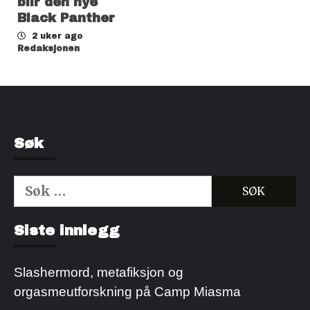
blir den nye
Black Panther
2 uker ago
Redaksjonen
Søk
Søk
etter:
Kjøp Cialis 20mg
Kjøpe Viagra reseptfri
Siste innlegg
Slashermord, metafiksjon og
orgasmeutforskning på Camp Miasma