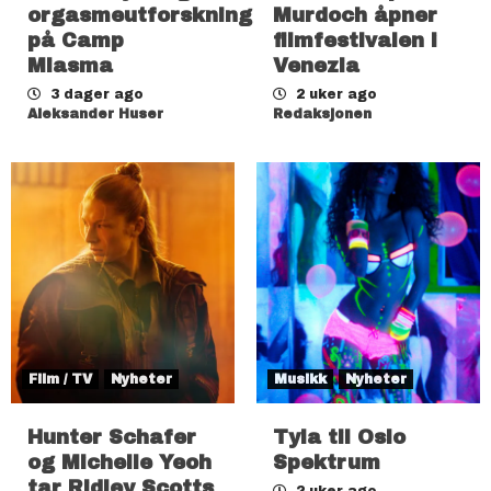
orgasmeutforskning
Murdoch åpner
på Camp
filmfestivalen i
Miasma
Venezia
3 dager ago
2 uker ago
Aleksander Huser
Redaksjonen
Film / TV
Nyheter
Musikk
Nyheter
Hunter Schafer
Tyla til Oslo
og Michelle Yeoh
Spektrum
tar Ridley Scotts
2 uker ago